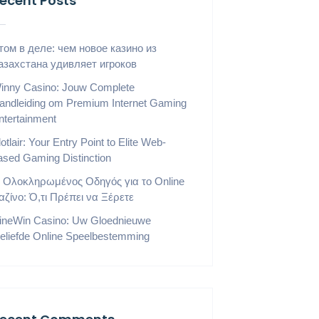
ecent Posts
том в деле: чем новое казино из
азахстана удивляет игроков
inny Casino: Jouw Complete
andleiding om Premium Internet Gaming
ntertainment
lotlair: Your Entry Point to Elite Web-
ased Gaming Distinction
 Ολοκληρωμένος Οδηγός για το Online
αζίνο: Ό,τι Πρέπει να Ξέρετε
ineWin Casino: Uw Gloednieuwe
eliefde Online Speelbestemming