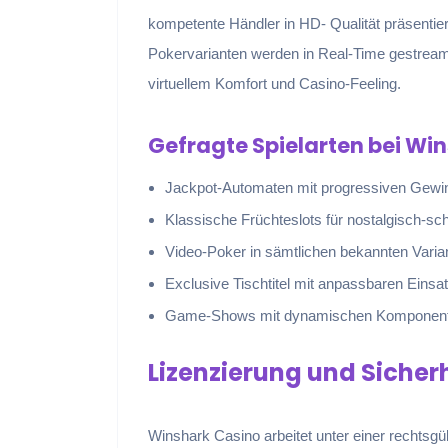
kompetente Händler in HD- Qualität präsentier
Pokervarianten werden in Real-Time gestreamt
virtuellem Komfort und Casino-Feeling.
Gefragte Spielarten bei Wi
Jackpot-Automaten mit progressiven Gewi
Klassische Früchteslots für nostalgisch-s
Video-Poker in sämtlichen bekannten Varia
Exclusive Tischtitel mit anpassbaren Einsat
Game-Shows mit dynamischen Komponente
Lizenzierung und Siche
Winshark Casino arbeitet unter einer rechtsgü