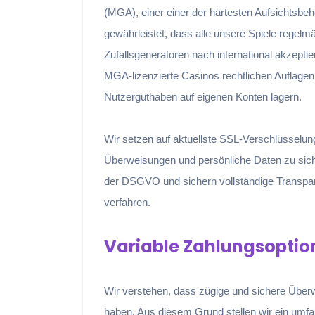
(MGA), einer einer der härtesten Aufsichtsbe
gewährleistet, dass alle unsere Spiele regelm
Zufallsgeneratoren nach international akzeptie
MGA-lizenzierte Casinos rechtlichen Auflage
Nutzerguthaben auf eigenen Konten lagern.
Wir setzen auf aktuellste SSL-Verschlüsselun
Überweisungen und persönliche Daten zu si
der DSGVO und sichern vollständige Transpare
verfahren.
Variable Zahlungsoptio
Wir verstehen, dass zügige und sichere Über
haben. Aus diesem Grund stellen wir ein umf