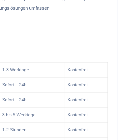
hlungslösungen umfassen.
1-3 Werktage
Kostenfrei
Sofort – 24h
Kostenfrei
Sofort – 24h
Kostenfrei
3 bis 5 Werktage
Kostenfrei
1-2 Stunden
Kostenfrei