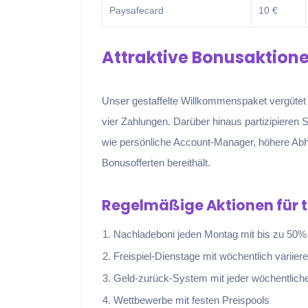
Paysafecard
10 €
Attraktive Bonusaktion
Unser gestaffelte Willkommenspaket vergütet n
vier Zahlungen. Darüber hinaus partizipieren
wie persönliche Account-Manager, höhere A
Bonusofferten bereithält.
Regelmäßige Aktionen für t
Nachladeboni jeden Montag mit bis zu 50%
Freispiel-Dienstage mit wöchentlich variier
Geld-zurück-System mit jeder wöchentlich
Wettbewerbe mit festen Preispools