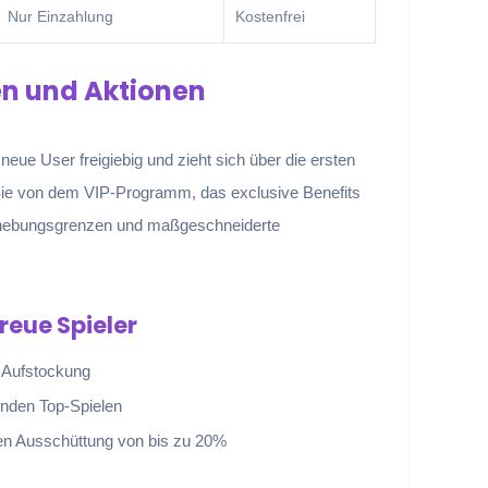
Nur Einzahlung
Kostenfrei
en und Aktionen
eue User freigiebig und zieht sich über die ersten
 Sie von dem VIP-Programm, das exclusive Benefits
bhebungsgrenzen und maßgeschneiderte
reue Spieler
 Aufstockung
enden Top-Spielen
en Ausschüttung von bis zu 20%