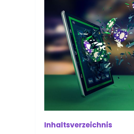
Inhaltsverzeichnis