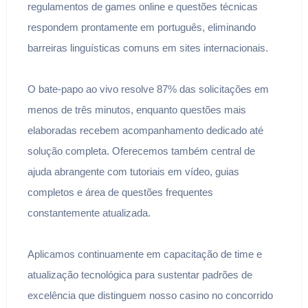
regulamentos de games online e questões técnicas
respondem prontamente em português, eliminando
barreiras linguísticas comuns em sites internacionais.
O bate-papo ao vivo resolve 87% das solicitações em
menos de três minutos, enquanto questões mais
elaboradas recebem acompanhamento dedicado até
solução completa. Oferecemos também central de
ajuda abrangente com tutoriais em vídeo, guias
completos e área de questões frequentes
constantemente atualizada.
Aplicamos continuamente em capacitação de time e
atualização tecnológica para sustentar padrões de
excelência que distinguem nosso casino no concorrido