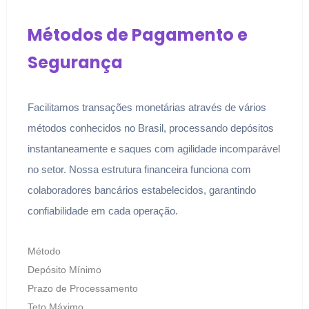
Métodos de Pagamento e
Segurança
Facilitamos transações monetárias através de vários
métodos conhecidos no Brasil, processando depósitos
instantaneamente e saques com agilidade incomparável
no setor. Nossa estrutura financeira funciona com
colaboradores bancários estabelecidos, garantindo
confiabilidade em cada operação.
Método
Depósito Mínimo
Prazo de Processamento
Teto Máximo