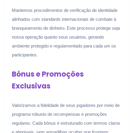
Mantemos procedimentos de verificação de identidade
alinhados com standards internacionais de combate à
branqueamento de dinheiro. Este processo protege seja
nossa operação quanto seus usuários, gerando
ambiente protegido e regulamentado para cada um os
participantes.
Bónus e Promoções
Exclusivas
Valorizamos a fidelidade de seus jogadores por meio de
programa robusto de recompensas e promoções
regulares. Cada bônus é estruturado com termos claros
e atingíveis, sem armadilhas ocultas que frustrem