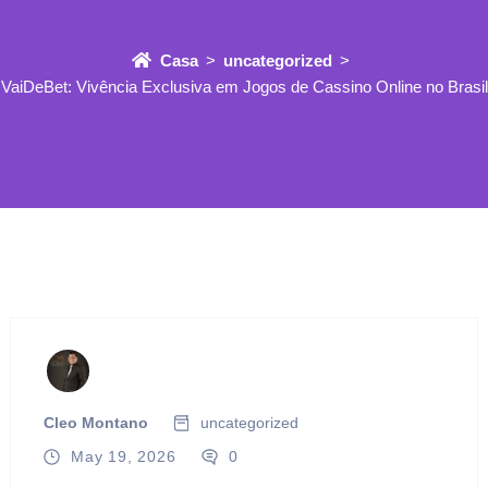
Casa
uncategorized
VaiDeBet: Vivência Exclusiva em Jogos de Cassino Online no Brasil
Cleo Montano
uncategorized
May 19, 2026
0