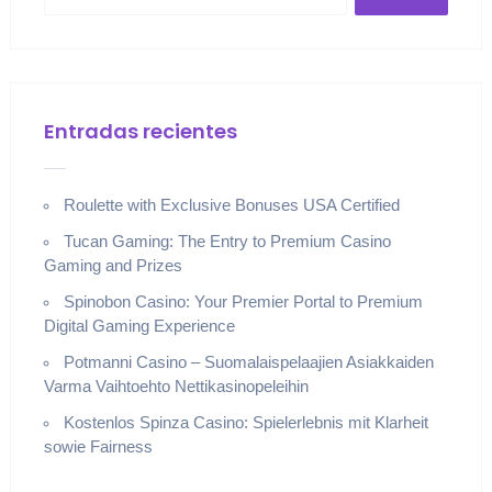
Entradas recientes
Roulette with Exclusive Bonuses USA Certified
Tucan Gaming: The Entry to Premium Casino
Gaming and Prizes
Spinobon Casino: Your Premier Portal to Premium
Digital Gaming Experience
Potmanni Casino – Suomalaispelaajien Asiakkaiden
Varma Vaihtoehto Nettikasinopeleihin
Kostenlos Spinza Casino: Spielerlebnis mit Klarheit
sowie Fairness