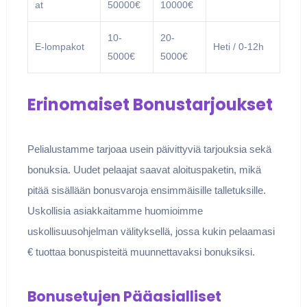
at
50000€
10000€
10-
20-
E-lompakot
Heti / 0-12h
5000€
5000€
Erinomaiset Bonustarjoukset
Pelialustamme tarjoaa usein päivittyviä tarjouksia sekä
bonuksia. Uudet pelaajat saavat aloituspaketin, mikä
pitää sisällään bonusvaroja ensimmäisille talletuksille.
Uskollisia asiakkaitamme huomioimme
uskollisuusohjelman välityksellä, jossa kukin pelaamasi
€ tuottaa bonuspisteitä muunnettavaksi bonuksiksi.
Bonusetujen Pääasialliset