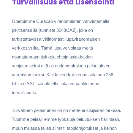
Turvallisuus että Lisensointi
Operoimme Curacao viranomaisten vahvistamalla
pelitisenssillä (tunniste 8048/JAZ), joka on
tarkistettavissa välittömästi lupaviranomaisen
verkkosivuilta. Tämä lupa velvoittaa meitä
noudattamaan tiukkoja ehtoja asiakkaiden
suojaamiseksi että oikeudenmukaisen peluutuksen
varmistamiseksi. Kaikki verkkoliikenne salataan 256-
bittisen SSL-salauksella, joka on pankkitason
turvallisuutta.
Turvallinen pelaaminen on on meille ensisijaisen tärkeää.
Tuomme pelaajillemme työkaluja peluutuksen hallintaan,
muun muassa talletuslimitit, tappiorajoitukset ja keinon