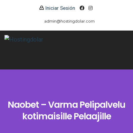
Iniciar Sesión
admin@hostingdolar.com
Naobet – Varma Pelipalvelu
kotimaisille Pelaajille