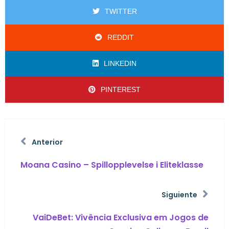
TWITTER
REDDIT
LINKEDIN
PINTEREST
Anterior
Moana Casino – Spillopplevelse i Eliteklasse
Siguiente
VaiDeBet: Vivência Exclusiva em Jogos de