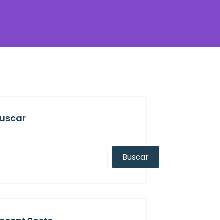
uscar
Buscar