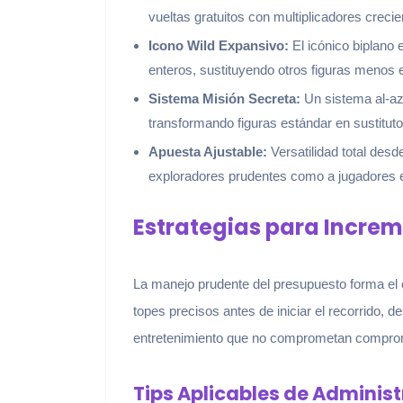
vueltas gratuitos con multiplicadores creci
Icono Wild Expansivo:
El icónico biplano 
enteros, sustituyendo otros figuras menos 
Sistema Misión Secreta:
Un sistema al-aza
transformando figuras estándar en sustitu
Apuesta Ajustable:
Versatilidad total desd
exploradores prudentes como a jugadores 
Estrategias para Incre
La manejo prudente del presupuesto forma el c
topes precisos antes de iniciar el recorrido, 
entretenimiento que no comprometan compromi
Tips Aplicables de Adminis