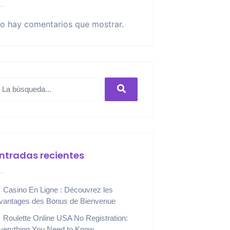
o hay comentarios que mostrar.
ntradas recientes
Casino En Ligne : Découvrez les
vantages des Bonus de Bienvenue
Roulette Online USA No Registration:
verything You Need to Know