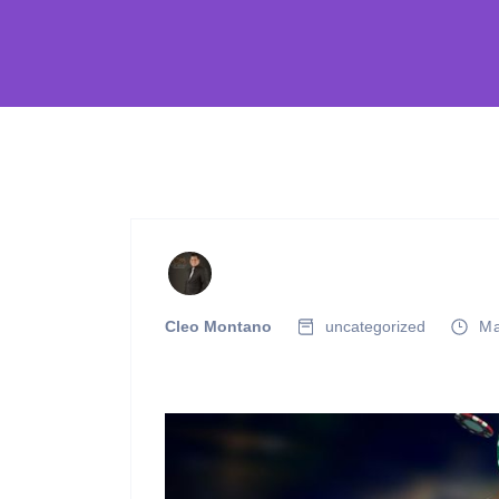
Cleo Montano
uncategorized
Ma