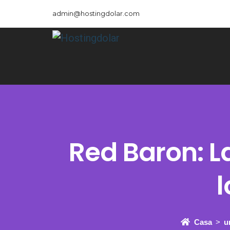
admin@hostingdolar.com
Red Baron: 
l
Casa
u