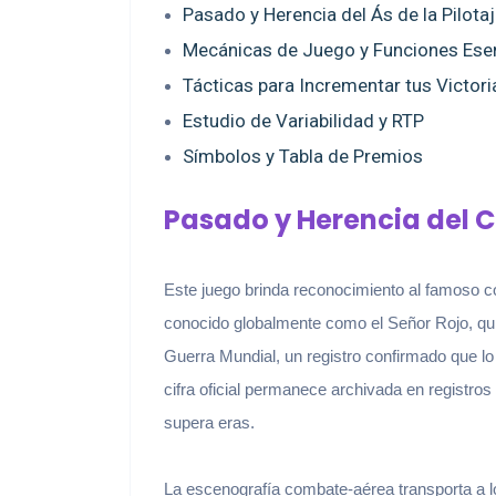
Pasado y Herencia del Ás de la Pilota
Mecánicas de Juego y Funciones Ese
Tácticas para Incrementar tus Victori
Estudio de Variabilidad y RTP
Símbolos y Tabla de Premios
Pasado y Herencia del C
Este juego brinda reconocimiento al famoso 
conocido globalmente como el Señor Rojo, qui
Guerra Mundial, un registro confirmado que lo 
cifra oficial permanece archivada en registros 
supera eras.
La escenografía combate-aérea transporta a l