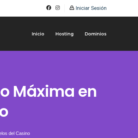
Iniciar Sesión
Inicio
Hosting
Dominios
lo Máxima en
no
elos del Casino