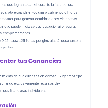
entes que logran tocar x5 durante la fase bonus.
escarlata expande en-columna cubriendo cilindros
el scatter para generar combinaciones victoriosas.
r que puede iniciarse tras cualquier giro regular,
tos complementarios.
e 0.25 hasta 125 fichas por giro, ajustándose tanto a
expertos.
mentar tus Ganancias
imiento de cualquier sesión exitosa. Sugerimos fijar
destinando exclusivamente recursos de-
sos financieras individuales.
tración