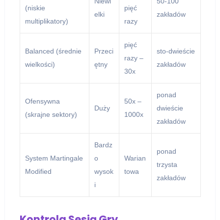
Niewi
50-100
(niskie
pięć
elki
zakładów
multiplikatory)
razy
pięć
Balanced (średnie
Przeci
sto-dwieście
razy –
wielkości)
ętny
zakładów
30x
ponad
Ofensywna
50x –
Duży
dwieście
(skrajne sektory)
1000x
zakładów
Bardz
ponad
System Martingale
o
Warian
trzysta
Modified
wysok
towa
zakładów
i
Kontrola Sesją Gry