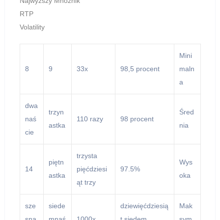
Najwyższy Mnożnik
RTP
Volatility
Mini
8
9
33x
98,5 procent
maln
a
dwa
trzyn
Śred
naś
110 razy
98 procent
astka
nia
cie
trzysta
piętn
Wys
14
pięćdziesi
97.5%
astka
oka
ąt trzy
sze
siede
dziewięćdziesią
Mak
sna
mnaś
1000x
t siedem
sym