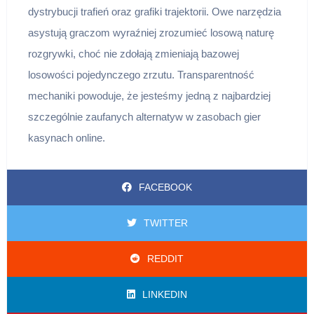
dystrybucji trafień oraz grafiki trajektorii. Owe narzędzia
asystują graczom wyraźniej zrozumieć losową naturę
rozgrywki, choć nie zdołają zmieniają bazowej
losowości pojedynczego zrzutu. Transparentność
mechaniki powoduje, że jesteśmy jedną z najbardziej
szczególnie zaufanych alternatyw w zasobach gier
kasynach online.
FACEBOOK
TWITTER
REDDIT
LINKEDIN