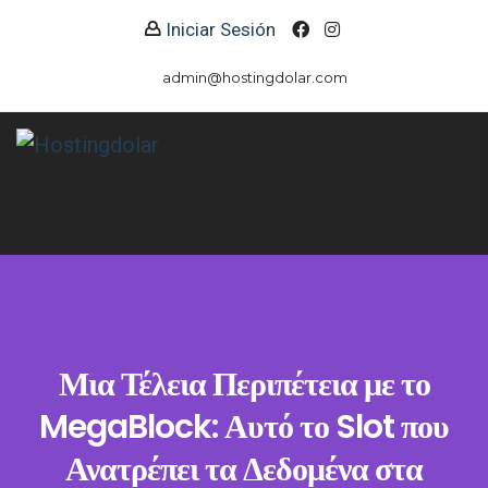
Iniciar Sesión
admin@hostingdolar.com
Μια Τέλεια Περιπέτεια με το
MegaBlock: Αυτό το Slot που
Ανατρέπει τα Δεδομένα στα