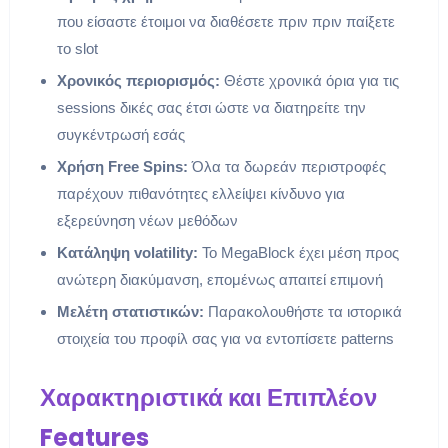
που είσαστε έτοιμοι να διαθέσετε πριν πριν παίξετε
το slot
Χρονικός περιορισμός:
Θέστε χρονικά όρια για τις
sessions δικές σας έτσι ώστε να διατηρείτε την
συγκέντρωσή εσάς
Χρήση Free Spins:
Όλα τα δωρεάν περιστροφές
παρέχουν πιθανότητες ελλείψει κίνδυνο για
εξερεύνηση νέων μεθόδων
Κατάληψη volatility:
Το MegaBlock έχει μέση προς
ανώτερη διακύμανση, επομένως απαιτεί επιμονή
Μελέτη στατιστικών:
Παρακολουθήστε τα ιστορικά
στοιχεία του προφίλ σας για να εντοπίσετε patterns
Χαρακτηριστικά και Επιπλέον
Features