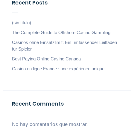
Recent Posts
(sin título)
The Complete Guide to Offshore Casino Gambling
Casinos ohne Einsatzlimit: Ein umfassender Leitfaden
für Spieler
Best Paying Online Casino Canada
Casino en ligne France : une expérience unique
Recent Comments
No hay comentarios que mostrar.