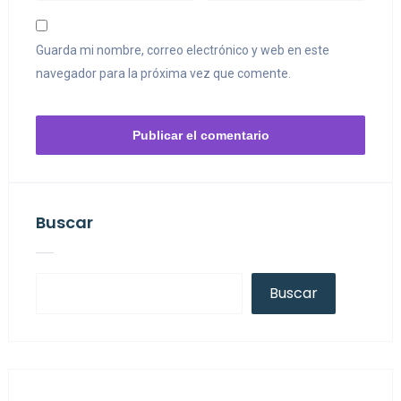
Guarda mi nombre, correo electrónico y web en este
navegador para la próxima vez que comente.
Buscar
Buscar