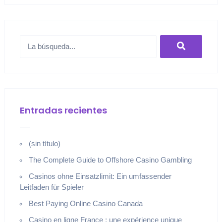
Entradas recientes
(sin título)
The Complete Guide to Offshore Casino Gambling
Casinos ohne Einsatzlimit: Ein umfassender
Leitfaden für Spieler
Best Paying Online Casino Canada
Casino en ligne France : une expérience unique