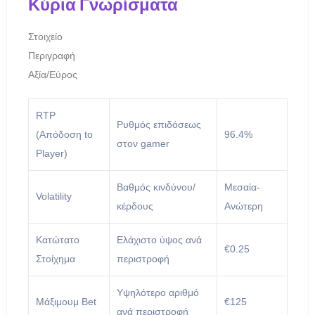
Κύρια Γνωρίσματα
Στοιχείο
Περιγραφή
Αξία/Εύρος
RTP
Ρυθμός επιδόσεως
(Απόδοση to
96.4%
στον gamer
Player)
Βαθμός κινδύνου/
Μεσαία-
Volatility
κέρδους
Ανώτερη
Κατώτατο
Ελάχιστο ύψος ανά
€0.25
Στοίχημα
περιστροφή
Υψηλότερο αριθμό
Μάξιμουμ Bet
€125
ανά περιστροφή