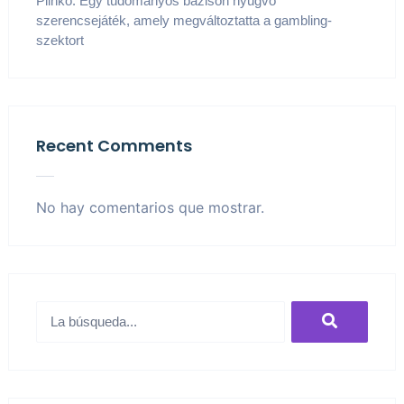
Plinko: Egy tudományos bázison nyugvó
szerencsejáték, amely megváltoztatta a gambling-
szektort
Recent Comments
No hay comentarios que mostrar.