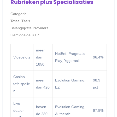
Rubrieken plus Specialisaties
Categorie
Totaal Titels
Belangrijkste Providers
Gemiddelde RTP
meer
NetEnt, Pragmatic
Videoslots
dan
96.4%
Play, Yggdrasil
1850
Casino
meer
Evolution Gaming,
98.9
tafelspelle
dan 420
EZ
pct
n
Live
boven
Evolution Gaming,
dealer
97.8%
de 280
Authentic