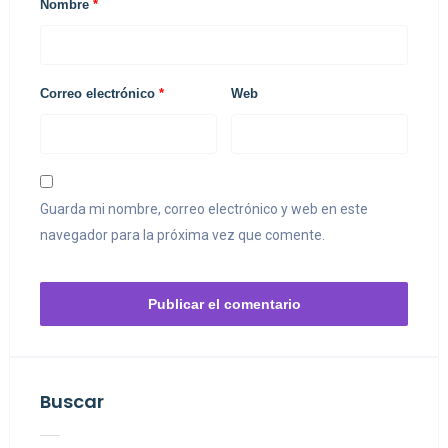
Nombre
*
Correo electrónico
*
Web
Guarda mi nombre, correo electrónico y web en este
navegador para la próxima vez que comente.
Buscar