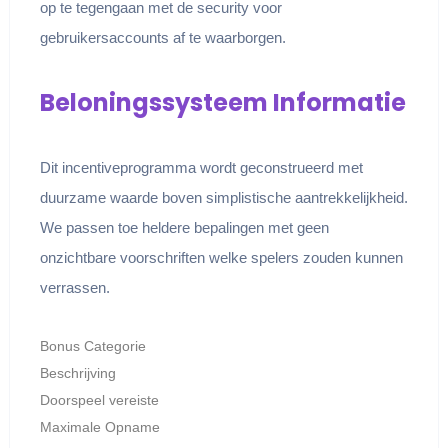
op te tegengaan met de security voor
gebruikersaccounts af te waarborgen.
Beloningssysteem Informatie
Dit incentiveprogramma wordt geconstrueerd met
duurzame waarde boven simplistische aantrekkelijkheid.
We passen toe heldere bepalingen met geen
onzichtbare voorschriften welke spelers zouden kunnen
verrassen.
Bonus Categorie
Beschrijving
Doorspeel vereiste
Maximale Opname