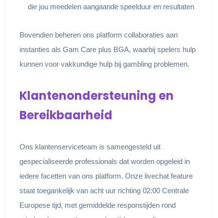
die jou meedelen aangaande speelduur en resultaten
Bovendien beheren ons platform collaboraties aan
instanties als Gam Care plus BGA, waarbij spelers hulp
kunnen voor vakkundige hulp bij gambling problemen.
Klantenondersteuning en
Bereikbaarheid
Ons klantenserviceteam is samengesteld uit
gespecialiseerde professionals dat worden opgeleid in
iedere facetten van ons platform. Onze livechat feature
staat toegankelijk van acht uur richting 02:00 Centrale
Europese tijd, met gemiddelde responstijden rond