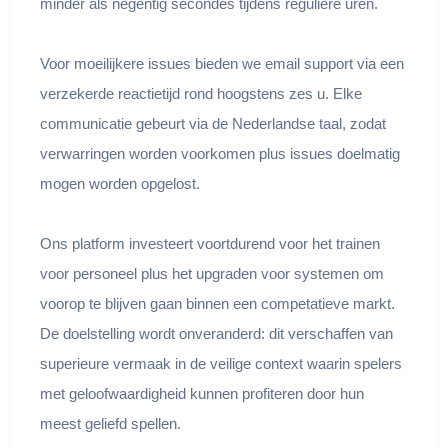
minder als negentig secondes tijdens reguliere uren.
Voor moeilijkere issues bieden we email support via een
verzekerde reactietijd rond hoogstens zes u. Elke
communicatie gebeurt via de Nederlandse taal, zodat
verwarringen worden voorkomen plus issues doelmatig
mogen worden opgelost.
Ons platform investeert voortdurend voor het trainen
voor personeel plus het upgraden voor systemen om
voorop te blijven gaan binnen een competatieve markt.
De doelstelling wordt onveranderd: dit verschaffen van
superieure vermaak in de veilige context waarin spelers
met geloofwaardigheid kunnen profiteren door hun
meest geliefd spellen.