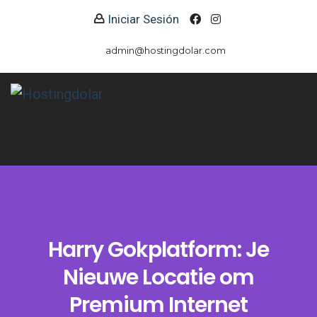
Iniciar Sesión
admin@hostingdolar.com
Harry Gokplatform: Je
Nieuwe Locatie om
Premium Internet