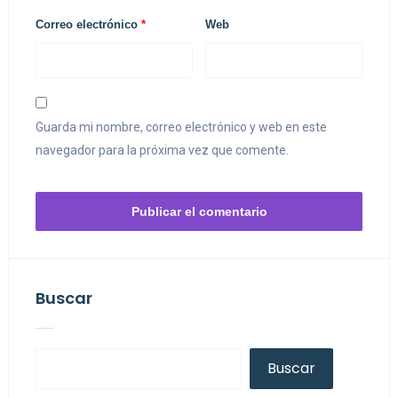
Correo electrónico
*
Web
Guarda mi nombre, correo electrónico y web en este
navegador para la próxima vez que comente.
Buscar
Buscar