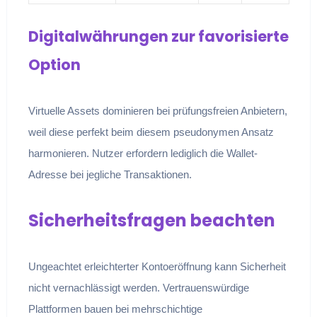
Digitalwährungen zur favorisierte
Option
Virtuelle Assets dominieren bei prüfungsfreien Anbietern,
weil diese perfekt beim diesem pseudonymen Ansatz
harmonieren. Nutzer erfordern lediglich die Wallet-
Adresse bei jegliche Transaktionen.
Sicherheitsfragen beachten
Ungeachtet erleichterter Kontoeröffnung kann Sicherheit
nicht vernachlässigt werden. Vertrauenswürdige
Plattformen bauen bei mehrschichtige