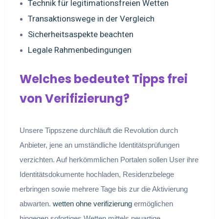
Technik für legitimationsfreien Wetten
Transaktionswege in der Vergleich
Sicherheitsaspekte beachten
Legale Rahmenbedingungen
Welches bedeutet Tipps frei
von Verifizierung?
Unsere Tippszene durchläuft die Revolution durch
Anbieter, jene an umständliche Identitätsprüfungen
verzichten. Auf herkömmlichen Portalen sollen User ihre
Identitätsdokumente hochladen, Residenzbelege
erbringen sowie mehrere Tage bis zur die Aktivierung
abwarten.
wetten ohne verifizierung
ermöglichen
hingegen sofortiges Wetten mittels neuartige