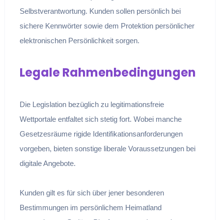
Selbstverantwortung. Kunden sollen persönlich bei
sichere Kennwörter sowie dem Protektion persönlicher
elektronischen Persönlichkeit sorgen.
Legale Rahmenbedingungen
Die Legislation bezüglich zu legitimationsfreie
Wettportale entfaltet sich stetig fort. Wobei manche
Gesetzesräume rigide Identifikationsanforderungen
vorgeben, bieten sonstige liberale Voraussetzungen bei
digitale Angebote.
Kunden gilt es für sich über jener besonderen
Bestimmungen im persönlichem Heimatland