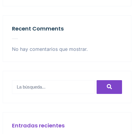
Recent Comments
No hay comentarios que mostrar.
Entradas recientes