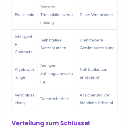
Verteilte
Blockchain
Transaktionsverar
Feste Wetthistorie
beitung
Intelligent
Selbsttätige
Unmittelbare
e
Auszahlungen
Gewinnauszahlung
Contracts
Anonyme
Kryptowäh
Null Bankdaten
Zahlungsabwicklu
rungen
erforderlich
ng
Verschlüss
Absicherung vor
Datensicherheit
elung
Identitätsdiebstahl
Verteilung zum Schlüssel