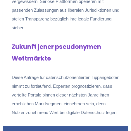
vergewissern. Seriöse Plattformen operieren mit
passenden Zulassungen aus liberalen Jurisdiktionen und
stellen Transparenz bezüglich ihre legale Fundierung
sicher.
Zukunft jener pseudonymen
Wettmärkte
Diese Anfrage für datenschutzorientierten Tippangeboten
nimmt zu fortlaufend. Experten prognostizieren, dass
verteilte Portale binnen dieser nächsten Jahre ihren
erheblichen Marktsegment einnehmen sein, denn
Nutzer zunehmend Wert bei digitale Datenschutz legen.