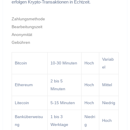
erfolgen Krypto-Transaktionen in Echtzeit.
Zahlungsmethode
Bearbeitungszeit
Anonymität
Gebühren
Variab
Bitcoin
10-30 Minuten
Hoch
el
2 bis 5
Ethereum
Hoch
Mittel
Minuten
Litecoin
5-15 Minuten
Hoch
Niedrig
Banküberweisu
1 bis 3
Niedri
Hoch
ng
Werktage
g