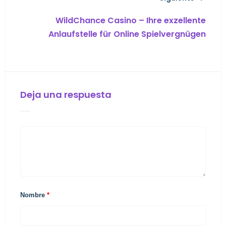
WildChance Casino – Ihre exzellente
Anlaufstelle für Online Spielvergnügen
Deja una respuesta
Nombre
*