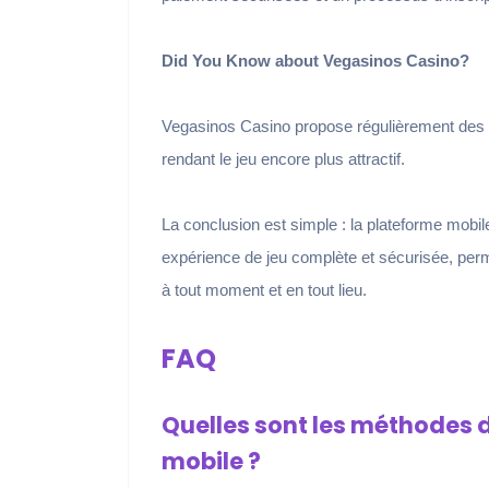
Did You Know about Vegasinos Casino?
Vegasinos Casino propose régulièrement des p
rendant le jeu encore plus attractif.
La conclusion est simple : la plateforme mobi
expérience de jeu complète et sécurisée, perme
à tout moment et en tout lieu.
FAQ
Quelles sont les méthodes 
mobile ?