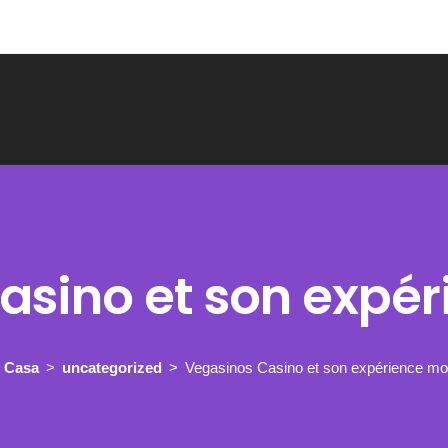
asino et son expér
Casa
uncategorized
Vegasinos Casino et son expérience mo