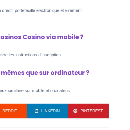
crédit, portefeuille électronique et virement
asinos Casino via mobile ?
suivre les instructions d’inscription.
es mêmes que sur ordinateur ?
ux similaire sur mobile et ordinateur.
REDDIT
LINKEDIN
PINTEREST