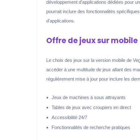
développement d’applications dédiées pour un
pourrait inclure des fonctionnalités spécifique
d’applications.
Offre de jeux sur mobile
Le choix des jeux sur la version mobile de Ve
accéder à une multitude de jeux allant des mac
régulièrement mise à jour pour inclure les der
Jeux de machines à sous attrayants
Tables de jeux avec croupiers en direct
Accessibilité 24/7
Fonctionnalités de recherche pratiques