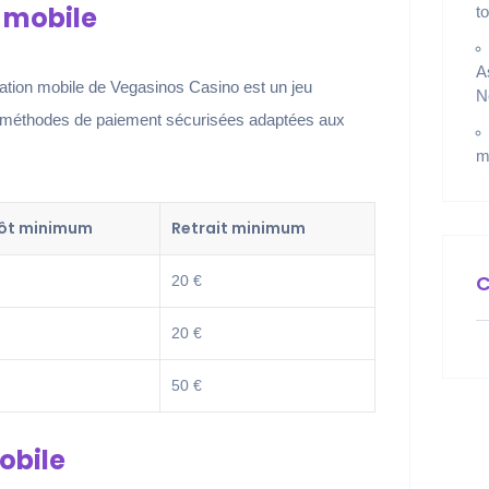
r mobile
t
A
ication mobile de Vegasinos Casino est un jeu
N
rs méthodes de paiement sécurisées adaptées aux
m
ôt minimum
Retrait minimum
C
20 €
20 €
50 €
obile