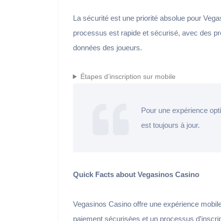
La sécurité est une priorité absolue pour Vegas
processus est rapide et sécurisé, avec des p
données des joueurs.
Étapes d’inscription sur mobile
Pour une expérience opti
est toujours à jour.
Quick Facts about Vegasinos Casino
Vegasinos Casino offre une expérience mobile 
paiement sécurisées et un processus d’inscrip