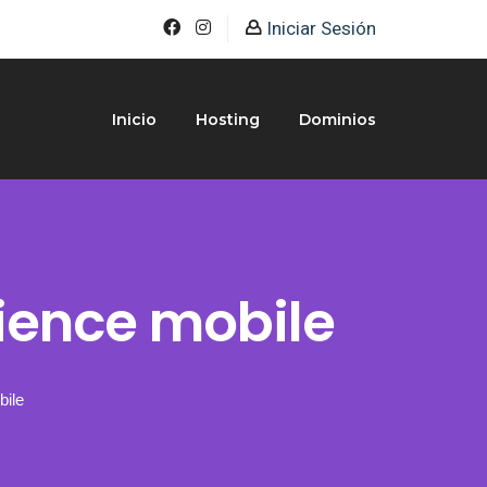
Iniciar Sesión
Inicio
Hosting
Dominios
ience mobile
bile