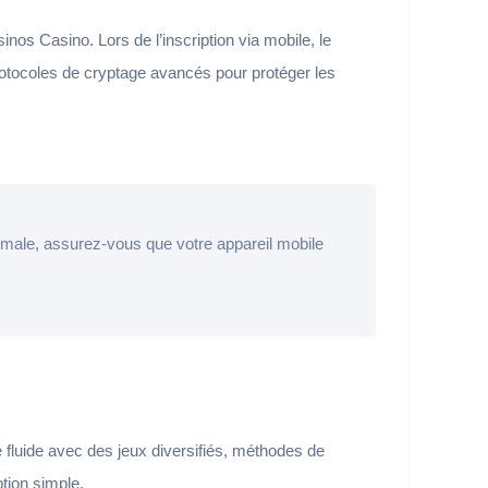
inos Casino. Lors de l’inscription via mobile, le
rotocoles de cryptage avancés pour protéger les
male, assurez-vous que votre appareil mobile
fluide avec des jeux diversifiés, méthodes de
tion simple.