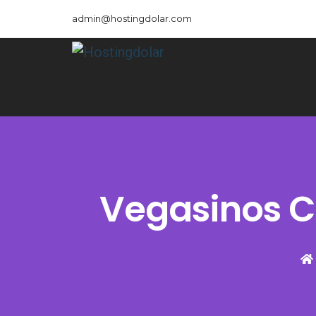
admin@hostingdolar.com
Vegasinos C