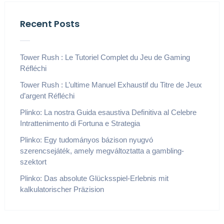
Recent Posts
Tower Rush : Le Tutoriel Complet du Jeu de Gaming
Réfléchi
Tower Rush : L’ultime Manuel Exhaustif du Titre de Jeux
d’argent Réfléchi
Plinko: La nostra Guida esaustiva Definitiva al Celebre
Intrattenimento di Fortuna e Strategia
Plinko: Egy tudományos bázison nyugvó
szerencsejáték, amely megváltoztatta a gambling-
szektort
Plinko: Das absolute Glücksspiel-Erlebnis mit
kalkulatorischer Präzision