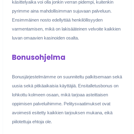
käsittelyaika voi olla jonkin verran pidempi, kuitenkin
pyrimme aina mahdollisimman sujuvaan palveluun.
Ensimmäinen nosto edellyttää henkilöllisyyden
varmentamisen, mikä on lakisääteinen velvoite kaikkien
luvan omaavien kasinoiden osalta.
Bonusohjelma
Bonusjärjestelmämme on suunniteltu palkitsemaan sekä
uusia sekä pitkäaikaisia käyttäjiä. Ensitalletusbonus on
lohkottu kolmeen osaan, mikä tarjoaa asteittaisen
oppimisen palveluihimme. Pelitysvaatimukset ovat
avoimesti esitetty kaikkien tarjouksen mukana, eikä
piilotettuja ehtoja ole.