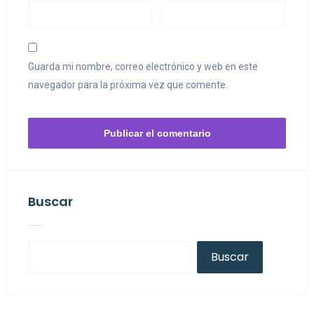
Guarda mi nombre, correo electrónico y web en este
navegador para la próxima vez que comente.
Buscar
Buscar