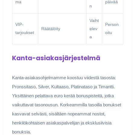
ma
päivää
n
Vaiht
VIP-
Person
Räätälöity
elev
tarjoukset
oitu
a
Kanta-asiakasjärjestelmä
Kanta-asiakasohjelmamme koostuu viidestä tasosta:
Pronssitaso, Silver, Kultaaso, Platinataso ja Timantti.
Yksittäinen pelattava euro kerää bonuspisteitä, jotka
vaikuttavat tasonousun. Korkeammilla tasoilla bonukset
kasvavat selvästi, sisältäen nopeammat nostot,
henkilökohtaisen asiakaspalvelijan ja eksklusiivisia
bonuksia.