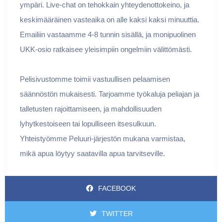
ympäri. Live-chat on tehokkain yhteydenottokeino, ja
keskimääräinen vasteaika on alle kaksi kaksi minuuttia.
Emailiin vastaamme 4-8 tunnin sisällä, ja monipuolinen
UKK-osio ratkaisee yleisimpiin ongelmiin välittömästi.
Pelisivustomme toimii vastuullisen pelaamisen
säännöstön mukaisesti. Tarjoamme työkaluja peliajan ja
talletusten rajoittamiseen, ja mahdollisuuden
lyhytkestoiseen tai lopulliseen itsesulkuun.
Yhteistyömme Peluuri-järjestön mukana varmistaa,
mikä apua löytyy saatavilla apua tarvitseville.
FACEBOOK
TWITTER