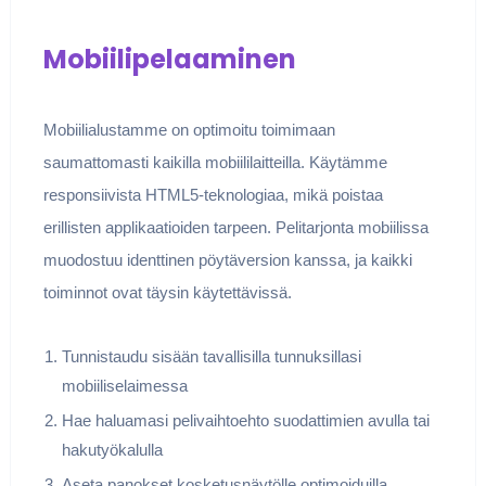
Mobiilipelaaminen
Mobiilialustamme on optimoitu toimimaan
saumattomasti kaikilla mobiililaitteilla. Käytämme
responsiivista HTML5-teknologiaa, mikä poistaa
erillisten applikaatioiden tarpeen. Pelitarjonta mobiilissa
muodostuu identtinen pöytäversion kanssa, ja kaikki
toiminnot ovat täysin käytettävissä.
Tunnistaudu sisään tavallisilla tunnuksillasi
mobiiliselaimessa
Hae haluamasi pelivaihtoehto suodattimien avulla tai
hakutyökalulla
Aseta panokset kosketusnäytölle optimoiduilla