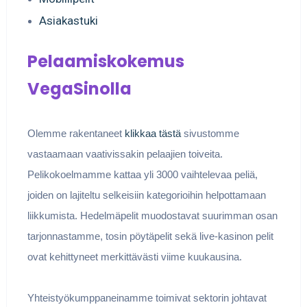
Asiakastuki
Pelaamiskokemus
VegaSinolla
Olemme rakentaneet
klikkaa tästä
sivustomme
vastaamaan vaativissakin pelaajien toiveita.
Pelikokoelmamme kattaa yli 3000 vaihtelevaa peliä,
joiden on lajiteltu selkeisiin kategorioihin helpottamaan
liikkumista. Hedelmäpelit muodostavat suurimman osan
tarjonnastamme, tosin pöytäpelit sekä live-kasinon pelit
ovat kehittyneet merkittävästi viime kuukausina.
Yhteistyökumppaneinamme toimivat sektorin johtavat