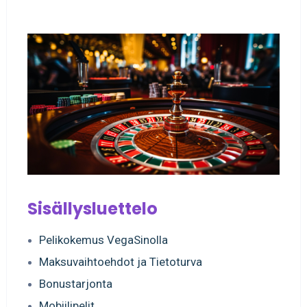
Sisällysluettelo
Pelikokemus VegaSinolla
Maksuvaihtoehdot ja Tietoturva
Bonustarjonta
Mobiilipelit