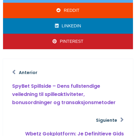
REDDIT
LINKEDIN
PINTEREST
Anterior
SpyBet Spillside – Dens fullstendige
veiledning til spilleaktiviteter,
bonusordninger og transaksjonsmetoder
Siguiente
Wbetz Gokplatform: Je Definitieve Gids