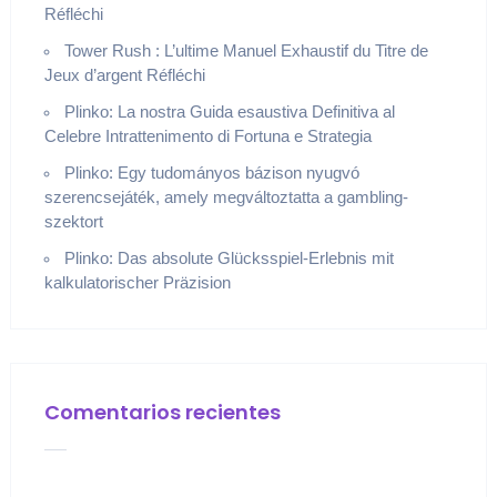
Réfléchi
Tower Rush : L’ultime Manuel Exhaustif du Titre de
Jeux d’argent Réfléchi
Plinko: La nostra Guida esaustiva Definitiva al
Celebre Intrattenimento di Fortuna e Strategia
Plinko: Egy tudományos bázison nyugvó
szerencsejáték, amely megváltoztatta a gambling-
szektort
Plinko: Das absolute Glücksspiel-Erlebnis mit
kalkulatorischer Präzision
Comentarios recientes