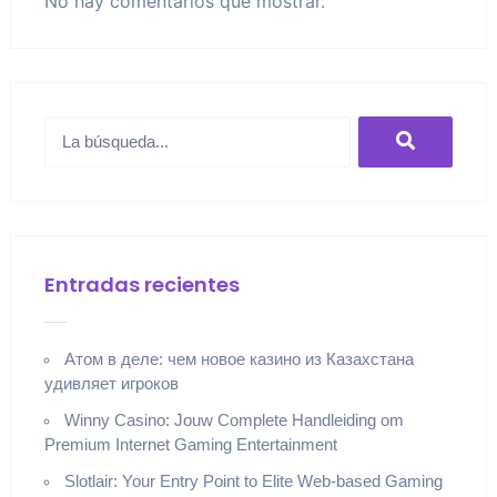
No hay comentarios que mostrar.
Entradas recientes
Атом в деле: чем новое казино из Казахстана
удивляет игроков
Winny Casino: Jouw Complete Handleiding om
Premium Internet Gaming Entertainment
Slotlair: Your Entry Point to Elite Web-based Gaming