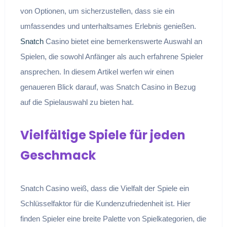
von Optionen, um sicherzustellen, dass sie ein
umfassendes und unterhaltsames Erlebnis genießen.
Snatch
Casino bietet eine bemerkenswerte Auswahl an
Spielen, die sowohl Anfänger als auch erfahrene Spieler
ansprechen. In diesem Artikel werfen wir einen
genaueren Blick darauf, was Snatch Casino in Bezug
auf die Spielauswahl zu bieten hat.
Vielfältige Spiele für jeden
Geschmack
Snatch Casino weiß, dass die Vielfalt der Spiele ein
Schlüsselfaktor für die Kundenzufriedenheit ist. Hier
finden Spieler eine breite Palette von Spielkategorien, die