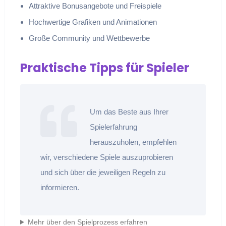
Attraktive Bonusangebote und Freispiele
Hochwertige Grafiken und Animationen
Große Community und Wettbewerbe
Praktische Tipps für Spieler
Um das Beste aus Ihrer
Spielerfahrung
herauszuholen, empfehlen
wir, verschiedene Spiele auszuprobieren
und sich über die jeweiligen Regeln zu
informieren.
Mehr über den Spielprozess erfahren