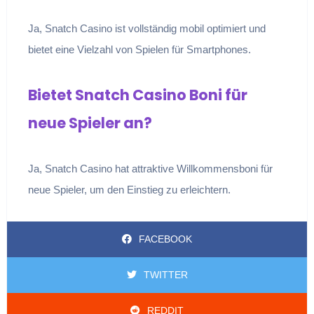
Ja, Snatch Casino ist vollständig mobil optimiert und
bietet eine Vielzahl von Spielen für Smartphones.
Bietet Snatch Casino Boni für
neue Spieler an?
Ja, Snatch Casino hat attraktive Willkommensboni für
neue Spieler, um den Einstieg zu erleichtern.
FACEBOOK
TWITTER
REDDIT