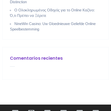
Distinction
Ο Ολοκληρωμένος Οδηγός για το Online Καζίνο:
Ό,τι Πρέπει να Ξέρετε
NineWin Casino: Uw Gloednieuwe Geliefde Online
Speelbestemming
Comentarios recientes