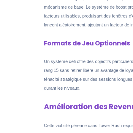
mécanisme de base. Le système de boost pro
facteurs utilisables, produisant des fenêtres
lancent aléatoirement, ajoutant un facteur de 
Formats de Jeu Optionnels
Un système défi offre des objectifs particuli
rang 15 sans retirer libère un avantage de loya
ténacité stratégique sur des sessions longues 
durant les niveaux.
Amélioration des Reven
Cette viabilité pérenne dans Tower Rush requie