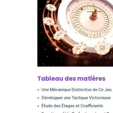
Tableau des matières
Une Mécanique Distinctive de Ce Jeu
Développer une Tactique Victorieuse
Étude des Étages et Coefficients