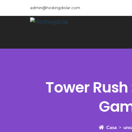
admin@hostingdolar.com
Tower Rush 
Gami
Casa
unc