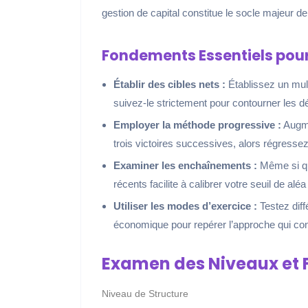
gestion de capital constitue le socle majeur d
Fondements Essentiels pou
Établir des cibles nets :
Établissez un mult
suivez-le strictement pour contourner les d
Employer la méthode progressive :
Augme
trois victoires successives, alors régresse
Examiner les enchaînements :
Même si que
récents facilite à calibrer votre seuil de aléa
Utiliser les modes d’exercice :
Testez diff
économique pour repérer l’approche qui con
Examen des Niveaux et 
Niveau de Structure