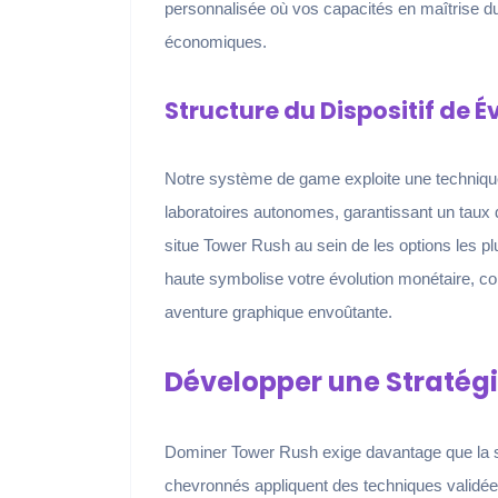
personnalisée où vos capacités en maîtrise du
économiques.
Structure du Dispositif de É
Notre système de game exploite une technique
laboratoires autonomes, garantissant un taux de
situe Tower Rush au sein de les options les pl
haute symbolise votre évolution monétaire, 
aventure graphique envoûtante.
Développer une Stratégi
Dominer Tower Rush exige davantage que la si
chevronnés appliquent des techniques validé