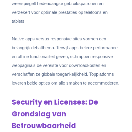
weerspiegelt hedendaagse gebruikspatronen en
verzekert voor optimale prestaties op telefoons en
tablets.
Native apps versus responsive sites vormen een
belangrijk debatthema. Terwijl apps betere performance
en offline functionaliteit geven, schrappen responsive
webpagina’s de vereiste voor downloadkosten en
verschaffen ze globale toegankelijkheid. Topplatforms
leveren beide opties om alle smaken te accommoderen.
Security en Licenses: De
Grondslag van
Betrouwbaarheid