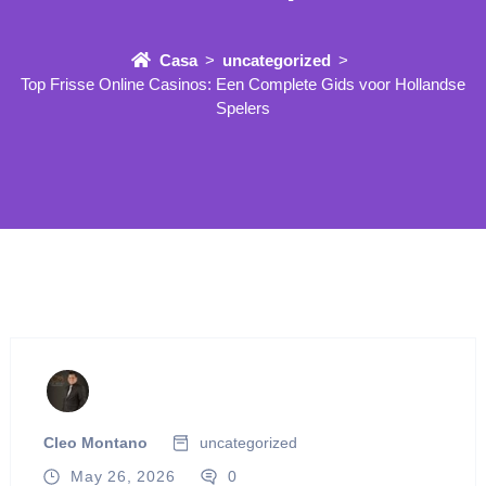
Casa
uncategorized
Top Frisse Online Casinos: Een Complete Gids voor Hollandse
Spelers
Cleo Montano
uncategorized
May 26, 2026
0