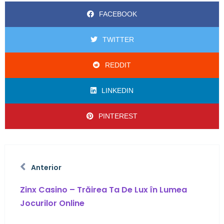
FACEBOOK
TWITTER
REDDIT
LINKEDIN
PINTEREST
Anterior
Zinx Casino – Trăirea Ta De Lux în Lumea
Jocurilor Online