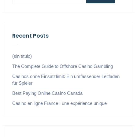
Recent Posts
(sin título)
The Complete Guide to Offshore Casino Gambling
Casinos ohne Einsatzlimit: Ein umfassender Leitfaden
für Spieler
Best Paying Online Casino Canada
Casino en ligne France : une expérience unique