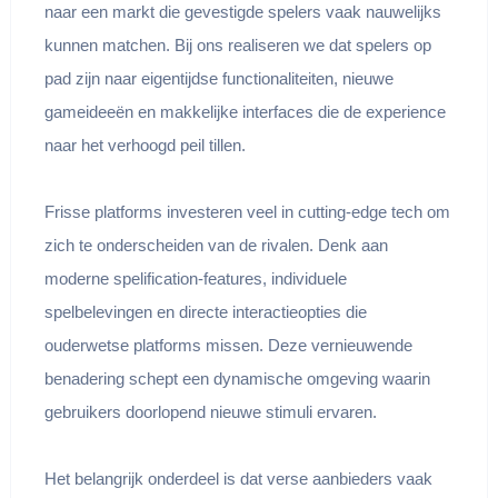
naar een markt die gevestigde spelers vaak nauwelijks
kunnen matchen. Bij ons realiseren we dat spelers op
pad zijn naar eigentijdse functionaliteiten, nieuwe
gameideeën en makkelijke interfaces die de experience
naar het verhoogd peil tillen.
Frisse platforms investeren veel in cutting-edge tech om
zich te onderscheiden van de rivalen. Denk aan
moderne spelification-features, individuele
spelbelevingen en directe interactieopties die
ouderwetse platforms missen. Deze vernieuwende
benadering schept een dynamische omgeving waarin
gebruikers doorlopend nieuwe stimuli ervaren.
Het belangrijk onderdeel is dat verse aanbieders vaak