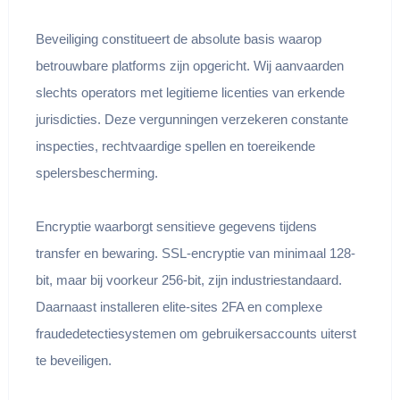
Beveiliging constitueert de absolute basis waarop
betrouwbare platforms zijn opgericht. Wij aanvaarden
slechts operators met legitieme licenties van erkende
jurisdicties. Deze vergunningen verzekeren constante
inspecties, rechtvaardige spellen en toereikende
spelersbescherming.
Encryptie waarborgt sensitieve gegevens tijdens
transfer en bewaring. SSL-encryptie van minimaal 128-
bit, maar bij voorkeur 256-bit, zijn industriestandaard.
Daarnaast installeren elite-sites 2FA en complexe
fraudedetectiesystemen om gebruikersaccounts uiterst
te beveiligen.