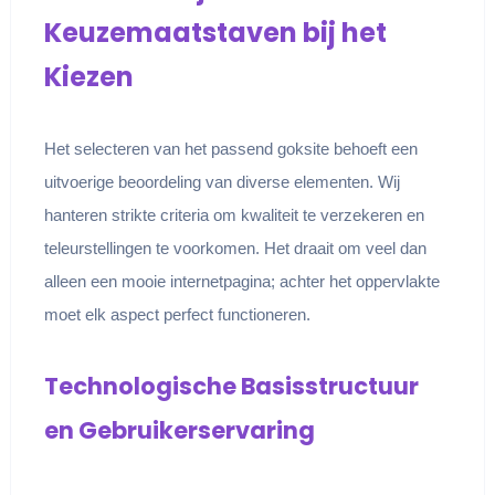
Keuzemaatstaven bij het
Kiezen
Het selecteren van het passend goksite behoeft een
uitvoerige beoordeling van diverse elementen. Wij
hanteren strikte criteria om kwaliteit te verzekeren en
teleurstellingen te voorkomen. Het draait om veel dan
alleen een mooie internetpagina; achter het oppervlakte
moet elk aspect perfect functioneren.
Technologische Basisstructuur
en Gebruikerservaring