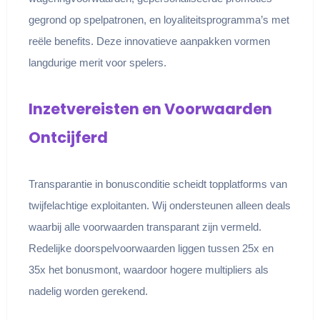
gegrond op spelpatronen, en loyaliteitsprogramma’s met
reële benefits. Deze innovatieve aanpakken vormen
langdurige merit voor spelers.
Inzetvereisten en Voorwaarden
Ontcijferd
Transparantie in bonusconditie scheidt topplatforms van
twijfelachtige exploitanten. Wij ondersteunen alleen deals
waarbij alle voorwaarden transparant zijn vermeld.
Redelijke doorspelvoorwaarden liggen tussen 25x en
35x het bonusmont, waardoor hogere multipliers als
nadelig worden gerekend.