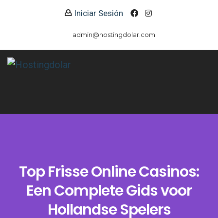
Iniciar Sesión
admin@hostingdolar.com
Top Frisse Online Casinos:
Een Complete Gids voor
Hollandse Spelers