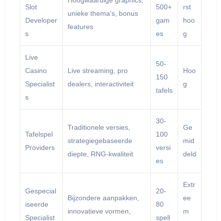
Hoogwaardige graphics,
Slot
500+
rst
unieke thema’s, bonus
Developer
gam
hoo
features
s
es
g
Live
50-
Casino
Live streaming, pro
Hoo
150
Specialist
dealers, interactiviteit
g
tafels
s
30-
Traditionele versies,
Ge
Tafelspel
100
strategiegebaseerde
mid
Providers
versi
diepte, RNG-kwaliteit
deld
es
Extr
Gespecial
20-
Bijzondere aanpakken,
ee
iseerde
80
innovatieve vormen,
m
Specialist
spell