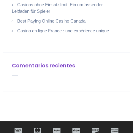
Casinos ohne Einsatzlimit: Ein umfassender
Leitfaden für Spieler
Best Paying Online Casino Canada
Casino en ligne France : une expérience unique
Comentarios recientes