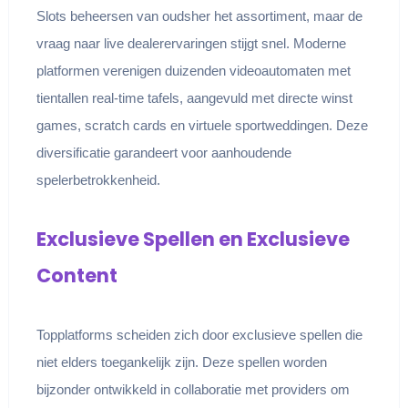
Slots beheersen van oudsher het assortiment, maar de
vraag naar live dealerervaringen stijgt snel. Moderne
platformen verenigen duizenden videoautomaten met
tientallen real-time tafels, aangevuld met directe winst
games, scratch cards en virtuele sportweddingen. Deze
diversificatie garandeert voor aanhoudende
spelerbetrokkenheid.
Exclusieve Spellen en Exclusieve
Content
Topplatforms scheiden zich door exclusieve spellen die
niet elders toegankelijk zijn. Deze spellen worden
bijzonder ontwikkeld in collaboratie met providers om