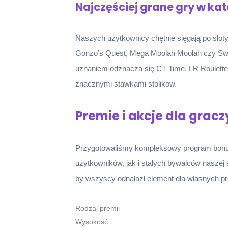
Najczęściej grane gry w ka
Naszych użytkownicy chętnie sięgają po sloty
Gonzo’s Quest, Mega Moolah Moolah czy Swe
uznaniem odznacza się CT Time, LR Roulette 
znacznymi stawkami stolikow.
Premie i akcje dla gracz
Przygotowaliśmy kompleksowy program bonus
użytkowników, jak i stałych bywalców naszej 
by wszyscy odnalazł element dla własnych pre
Rodzaj premii
Wysokość