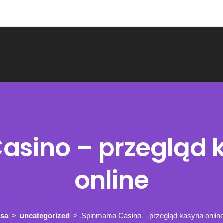
sino – przegląd k
online
sa
uncategorized
Spinmama Casino – przegląd kasyna online