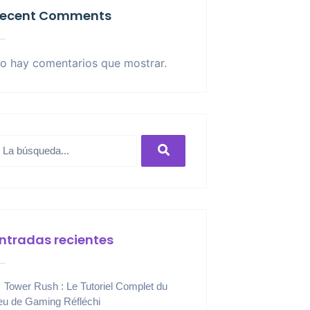
ecent Comments
o hay comentarios que mostrar.
ntradas recientes
Tower Rush : Le Tutoriel Complet du
eu de Gaming Réfléchi