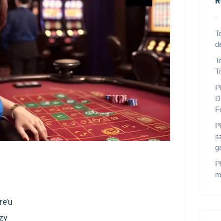
R
T
d
T
T
P
D
F
P
s
g
P
m
re’u
zy