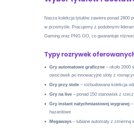
Nasza kolekcja tytułów zawiera ponad 2800 
w przemyśle. Pracujemy z podobnymi lideram
Gaming oraz PNG GO, co gwarantuje różnoro
Typy rozrywek oferowanych
Gry automatowe graficzne
– około 2000 
owocówek po innowacyjne sloty z rosnący
Gry przy stole
– rozbudowana kolekcja odmi
Gry na live
– ponad 150 stanowisk z rzecz
Gry instant natychmiastowej wygranej
– 
hazardowe
Megaways
– lubiane automaty z zmienną w