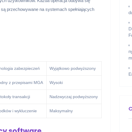
zych użytkowników. Każda operacja odbywa się
ne są przechowywane na systemach spełniających
d
D
F
n
m
nologia zabezpieczeń
Wyjątkowo podwyższony
E
dny z przepisami MGA
Wysoki
okoły transakcji
Nadzwyczaj podwyższony
C
odków i wykluczenie
Maksymalny
cy software