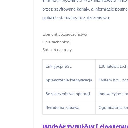
informacji prywatnych oraz finansowych nas
przez szyfrowane kanały, a informacje pouf
globalne standardy bezpieczeństwa.
Element bezpieczeństwa
Opis technologii
Stopień ochrony
Enkrypcja SSL
128-bitowa tech
Sprawdzenie identyfikacja
System KYC zgo
Bezpieczeństwo operacji
Innowacyjne prot
Świadoma zabawa
Ograniczenia śr
Wybór tytułów i dostaw