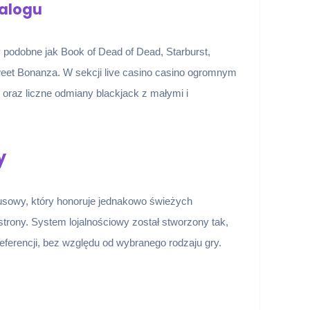
talogu
 podobne jak Book of Dead of Dead, Starburst,
et Bonanza. W sekcji live casino casino ogromnym
oraz liczne odmiany blackjack z małymi i
y
owy, który honoruje jednakowo świeżych
strony. System lojalnościowy został stworzony tak,
ferencji, bez względu od wybranego rodzaju gry.