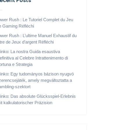
ecent Posts
ower Rush : Le Tutoriel Complet du Jeu
e Gaming Réfléchi
ower Rush : L’ultime Manuel Exhaustif du
itre de Jeux d’argent Réfléchi
linko: La nostra Guida esaustiva
efinitiva al Celebre Intrattenimento di
ortuna e Strategia
linko: Egy tudományos bázison nyugvó
zerencsejáték, amely megváltoztatta a
ambling-szektort
linko: Das absolute Glücksspiel-Erlebnis
it kalkulatorischer Präzision