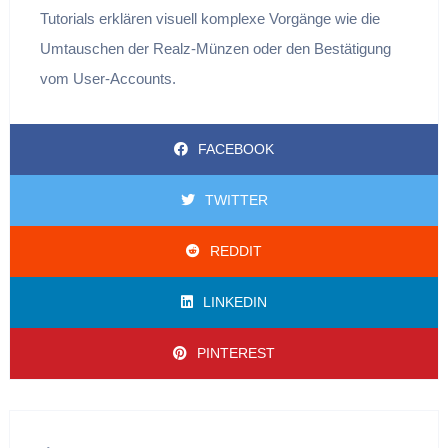
Tutorials erklären visuell komplexe Vorgänge wie die
Umtauschen der Realz-Münzen oder den Bestätigung
vom User-Accounts.
FACEBOOK
TWITTER
REDDIT
LINKEDIN
PINTEREST