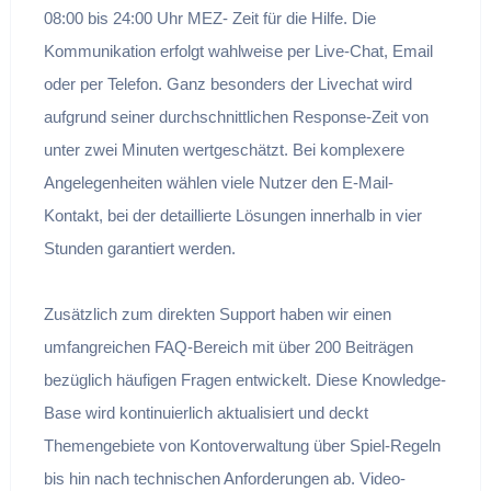
08:00 bis 24:00 Uhr MEZ- Zeit für die Hilfe. Die
Kommunikation erfolgt wahlweise per Live-Chat, Email
oder per Telefon. Ganz besonders der Livechat wird
aufgrund seiner durchschnittlichen Response-Zeit von
unter zwei Minuten wertgeschätzt. Bei komplexere
Angelegenheiten wählen viele Nutzer den E-Mail-
Kontakt, bei der detaillierte Lösungen innerhalb in vier
Stunden garantiert werden.
Zusätzlich zum direkten Support haben wir einen
umfangreichen FAQ-Bereich mit über 200 Beiträgen
bezüglich häufigen Fragen entwickelt. Diese Knowledge-
Base wird kontinuierlich aktualisiert und deckt
Themengebiete von Kontoverwaltung über Spiel-Regeln
bis hin nach technischen Anforderungen ab. Video-