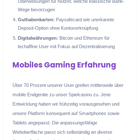
Überweisungen für Nutzer, welche klassische Bank-
Wege bevorzugen
Guthabenkarten:
Paysafecard wie unerkannte
Deposit-Option ohne Kontoverknüpfung
Digitalwährungen:
Bitcoin und Ethereum für
techaffine User mit Fokus auf Dezentralisierung
Mobiles Gaming Erfahrung
Über 70 Prozent unserer User greifen mittlerweile über
mobile Endgeräte zu unser Spielcasino zu. Jene
Entwicklung haben wir frühzeitig vorausgesehen und
unsere Platform konsequent auf Smartphones sowie
Tablets angepasst. Die anpassungsfähige
Weboberfläche passt sich selbständig an diverse