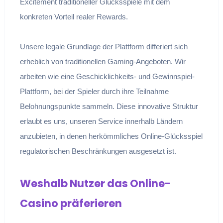
Excitement traditioneller Glücksspiele mit dem
konkreten Vorteil realer Rewards.
Unsere legale Grundlage der Plattform differiert sich
erheblich von traditionellen Gaming-Angeboten. Wir
arbeiten wie eine Geschicklichkeits- und Gewinnspiel-
Plattform, bei der Spieler durch ihre Teilnahme
Belohnungspunkte sammeln. Diese innovative Struktur
erlaubt es uns, unseren Service innerhalb Ländern
anzubieten, in denen herkömmliches Online-Glücksspiel
regulatorischen Beschränkungen ausgesetzt ist.
Weshalb Nutzer das Online-
Casino präferieren