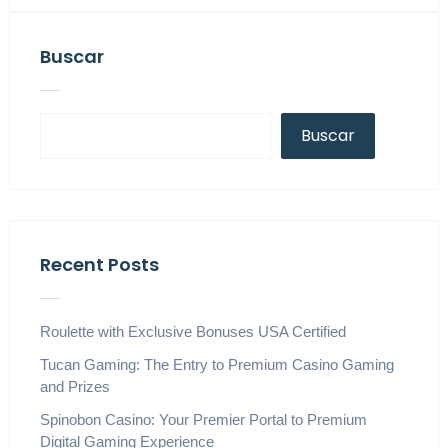
Buscar
Buscar
Recent Posts
Roulette with Exclusive Bonuses USA Certified
Tucan Gaming: The Entry to Premium Casino Gaming
and Prizes
Spinobon Casino: Your Premier Portal to Premium
Digital Gaming Experience