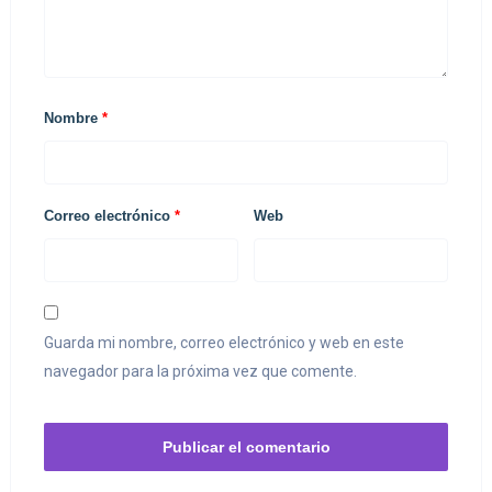
Nombre
*
Correo electrónico
*
Web
Guarda mi nombre, correo electrónico y web en este
navegador para la próxima vez que comente.