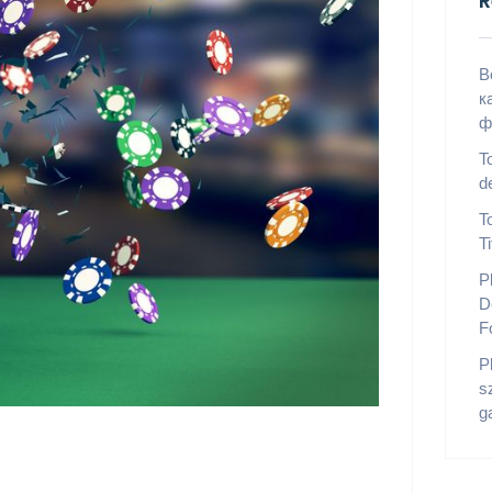
R
В
к
ф
T
d
T
T
P
D
F
P
s
g