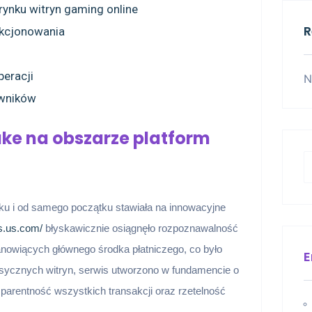
rynku witryn gaming online
R
nkcjonowania
peracji
N
owników
ake na obszarze platform
ku i od samego początku stawiała na innowacyjne
os.us.com/
błyskawicznie osiągnęło rozpoznawalność
nowiących głównego środka płatniczego, co było
E
asycznych witryn, serwis utworzono w fundamencie o
sparentność wszystkich transakcji oraz rzetelność