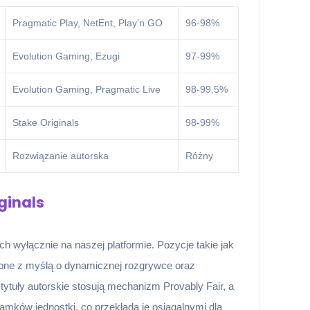
Pragmatic Play, NetEnt, Play’n GO
96-98%
Evolution Gaming, Ezugi
97-99%
Evolution Gaming, Pragmatic Live
98-99.5%
Stake Originals
98-99%
Rozwiązanie autorska
Różny
ginals
h wyłącznie na naszej platformie. Pozycje takie jak
zone z myślą o dynamicznej rozgrywce oraz
tytuły autorskie stosują mechanizm Provably Fair, a
 ułamków jednostki, co przekłada je osiągalnymi dla