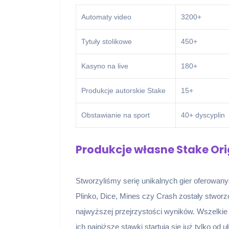
Automaty video
3200+
Tytuły stolikowe
450+
Kasyno na live
180+
Produkcje autorskie Stake
15+
Obstawianie na sport
40+ dyscyplin
Produkcje własne Stake Ori
Stworzyliśmy serię unikalnych gier oferowanyc
Plinko, Dice, Mines czy Crash zostały stwor
najwyższej przejrzystości wyników. Wszelkie 
ich najniższe stawki startują się już tylko od