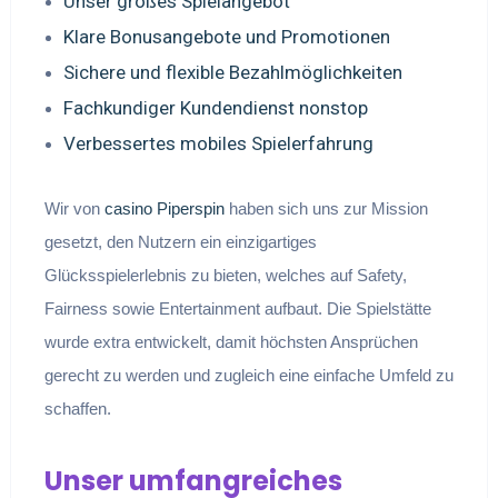
Unser großes Spielangebot
Klare Bonusangebote und Promotionen
Sichere und flexible Bezahlmöglichkeiten
Fachkundiger Kundendienst nonstop
Verbessertes mobiles Spielerfahrung
Wir von
casino Piperspin
haben sich uns zur Mission
gesetzt, den Nutzern ein einzigartiges
Glücksspielerlebnis zu bieten, welches auf Safety,
Fairness sowie Entertainment aufbaut. Die Spielstätte
wurde extra entwickelt, damit höchsten Ansprüchen
gerecht zu werden und zugleich eine einfache Umfeld zu
schaffen.
Unser umfangreiches