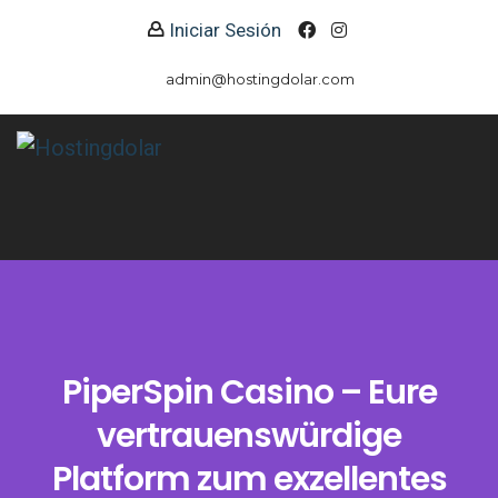
Iniciar Sesión
admin@hostingdolar.com
PiperSpin Casino – Eure
vertrauenswürdige
Platform zum exzellentes