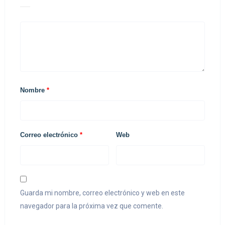
Nombre
*
Correo electrónico
*
Web
Guarda mi nombre, correo electrónico y web en este
navegador para la próxima vez que comente.