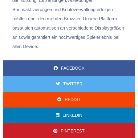
die Nutzung: Einzahlungen, Abhebungen,
Bonusaktivierungen und Kontoverwaltung erfolgen
nahtlos über den mobilen Browser. Unsere Plattform
passt sich automatisch an verschiedene Displaygrößen
an sowie garantiert ein hochwertiges Spielerlebnis bei
allen Device.
FACEBOOK
TWITTER
REDDIT
LINKEDIN
PINTEREST