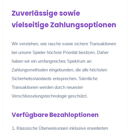
Zuverlässige sowie
vielseitige Zahlungsoptionen
Wir verstehen, wie rasche sowie sichere Transaktionen
bei unsere Spieler höchste Priorität besitzen. Daher
haben wir ein umfangreiches Spektrum an
Zahlungsmethoden eingebunden, die alle höchsten
Sicherheitsstandards entsprechen. Sämtliche
Transaktionen werden durch neuester
Verschlüsselungstechnologie geschützt.
Verfügbare Bezahloptionen
Klassische Überweisungen inklusive erweiterten