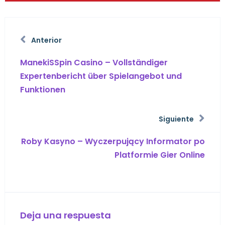
Anterior
ManekiSSpin Casino – Vollständiger
Expertenbericht über Spielangebot und
Funktionen
Siguiente
Roby Kasyno – Wyczerpujący Informator po
Platformie Gier Online
Deja una respuesta