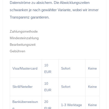
Datenströme zu absichern. Die Abwicklungszeiten
schwanken je nach gewählter Variante, wobei wir immer
Transparenz garantieren.
Zahlungsmethode
Mindesteinzahlung
Bearbeitungszeit
Gebühren
10
Visa/Mastercard
Sofort
Keine
EUR
10
Skrill/Neteller
Sofort
Keine
EUR
Banküberweisun
20
1-3 Werktage
Keine
g
EUR