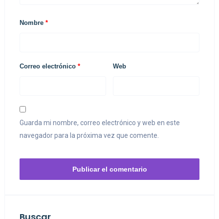
Nombre
*
Correo electrónico
*
Web
Guarda mi nombre, correo electrónico y web en este
navegador para la próxima vez que comente.
Buscar