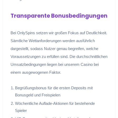
Transparente Bonusbedingungen
Bei OnlySpins setzen wir großen Fokus auf Deutlichkeit.
Sämtliche Wettanforderungen werden ausführlich
dargestellt, sodass Nutzer genau begreifen, welche
Voraussetzungen zu erfüllen sind. Die durchschnittlichen
Umsatzbedingungen liegen bei unserem Casino bei
einem ausgewogenen Faktor.
Begrüßungsbonus für die ersten Deposits mit
Bonusgeld und Freispielen
Wöchentliche Auflade-Aktionen für bestehende
Spieler