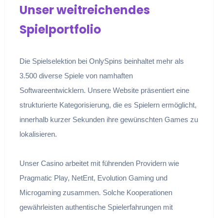
Unser weitreichendes
Spielportfolio
Die Spielselektion bei OnlySpins beinhaltet mehr als
3.500 diverse Spiele von namhaften
Softwareentwicklern. Unsere Website präsentiert eine
strukturierte Kategorisierung, die es Spielern ermöglicht,
innerhalb kurzer Sekunden ihre gewünschten Games zu
lokalisieren.
Unser Casino arbeitet mit führenden Providern wie
Pragmatic Play, NetEnt, Evolution Gaming und
Microgaming zusammen. Solche Kooperationen
gewährleisten authentische Spielerfahrungen mit