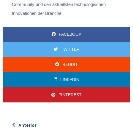
Community und den aktuellsten technologischen
Innovationen der Branche.
FACEBOOK
TWITTER
REDDIT
LINKEDIN
PINTEREST
Anterior