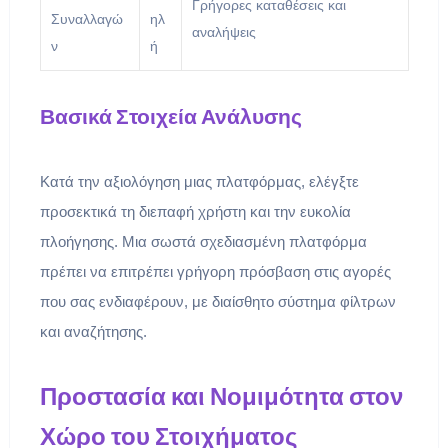
Γρήγορες καταθέσεις και
Συναλλαγώ
ηλ
αναλήψεις
ν
ή
Βασικά Στοιχεία Ανάλυσης
Κατά την αξιολόγηση μιας πλατφόρμας, ελέγξτε
προσεκτικά τη διεπαφή χρήστη και την ευκολία
πλοήγησης. Μια σωστά σχεδιασμένη πλατφόρμα
πρέπει να επιτρέπει γρήγορη πρόσβαση στις αγορές
που σας ενδιαφέρουν, με διαίσθητο σύστημα φίλτρων
και αναζήτησης.
Προστασία και Νομιμότητα στον
Χώρο του Στοιχήματος