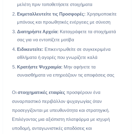
μελέτη πριν τοποθετήσετε στοιχήματα
Εκμεταλλευτείτε τις Προσφορές:
Χρησιμοποιείτε
μπόνους και προωθητικές ενέργειες με σύνεση
Διατηρήστε Αρχεία:
Καταγράφετε τα στοιχήματά
σας για να εντοπίζετε μοτίβα
Ειδικευτείτε:
Επικεντρωθείτε σε συγκεκριμένα
αθλήματα ή αγορές που γνωρίζετε καλά
Κρατήστε Ψυχραιμία:
Μην αφήνετε τα
συναισθήματα να επηρεάζουν τις αποφάσεις σας
Οι
στοιχηματικές εταιρίες
προσφέρουν ένα
συναρπαστικό περιβάλλον ψυχαγωγίας όταν
προσεγγίζονται με υπευθυνότητα και στρατηγική.
Επιλέγοντας μια αξιόπιστη πλατφόρμα με ισχυρή
υποδομή, ανταγωνιστικές αποδόσεις και