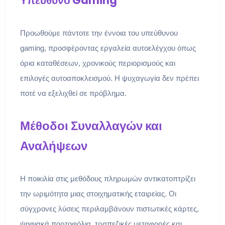
Υπεύθυνο Gaming
Προωθούμε πάντοτε την έννοια του υπεύθυνου
gaming, προσφέροντας εργαλεία αυτοελέγχου όπως
όρια καταθέσεων, χρονικούς περιορισμούς και
επιλογές αυτοαποκλεισμού. Η ψυχαγωγία δεν πρέπει
ποτέ να εξελιχθεί σε πρόβλημα.
Μέθοδοι Συναλλαγών και
Αναλήψεων
Η ποικιλία στις μεθόδους πληρωμών αντικατοπτρίζει
την ωριμότητα μιας στοιχηματικής εταιρείας. Οι
σύγχρονες λύσεις περιλαμβάνουν πιστωτικές κάρτες,
ψηφιακά πορτοφόλια, τραπεζικές μεταφορές και