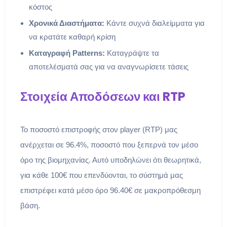
κόστος
Χρονικά Διαστήματα:
Κάντε συχνά διαλείμματα για
να κρατάτε καθαρή κρίση
Καταγραφή Patterns:
Καταγράψτε τα
αποτελέσματά σας για να αναγνωρίσετε τάσεις
Στοιχεία Αποδόσεων και RTP
Το ποσοστό επιστροφής στον player (RTP) μας
ανέρχεται σε 96.4%, ποσοστό που ξεπερνά τον μέσο
όρο της βιομηχανίας. Αυτό υποδηλώνει ότι θεωρητικά,
για κάθε 100€ που επενδύονται, το σύστημά μας
επιστρέφει κατά μέσο όρο 96.40€ σε μακροπρόθεσμη
βάση.