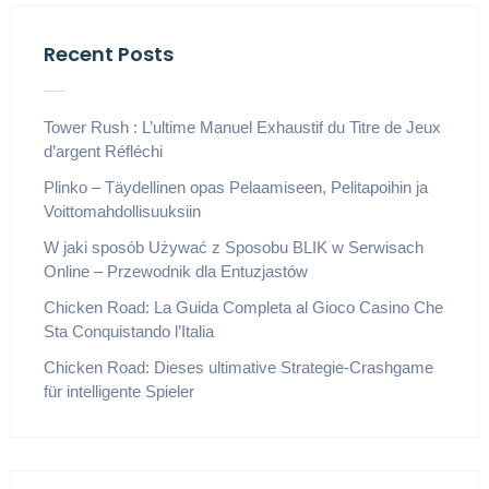
Recent Posts
Tower Rush : L’ultime Manuel Exhaustif du Titre de Jeux
d’argent Réfléchi
Plinko – Täydellinen opas Pelaamiseen, Pelitapoihin ja
Voittomahdollisuuksiin
W jaki sposób Używać z Sposobu BLIK w Serwisach
Online – Przewodnik dla Entuzjastów
Chicken Road: La Guida Completa al Gioco Casino Che
Sta Conquistando l’Italia
Chicken Road: Dieses ultimative Strategie-Crashgame
für intelligente Spieler