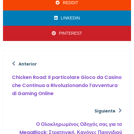
REDDIT
LINKEDIN
PINTEREST
Anterior
Chicken Road: Il particolare Gioco da Casino
che Continua a Rivoluzionando l’avventura
di Gaming Online
Siguiente
Ο Ολοκληρωμένος Οδηγός σας για το
MegaBlock: Στρατηγική, Κανόνες Παιχνιδιού