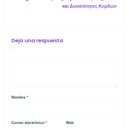
και Δυνατότητες Κερδών
Deja una respuesta
Nombre
*
Correo electrónico
*
Web