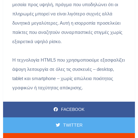
μεσαία προς υψηλή, πράγμα που υποδηλώνει ότι οι
πληρωμές μπορεί να είναι λιγότερο συχνές αλλά
δυνητικά μεγαλύτερες. Αυτή η ισορροπία προσελκύει
παίκτες που αναζητούν συναρπαστικές στιγμές χωρίς
εξαιρετικά υψηλό ρίσκο.
Η τεχνολογία HTML5 που χρησιμοποιούμε εξασφαλίζει
άψογη λειτουργία σε όλες τις συσκευές – desktop,
tablet και smartphone – χωρίς απώλεια ποιότητας
γραφικών ή ταχύτητας απόκρισης.
FACEBOOK
TWITTER