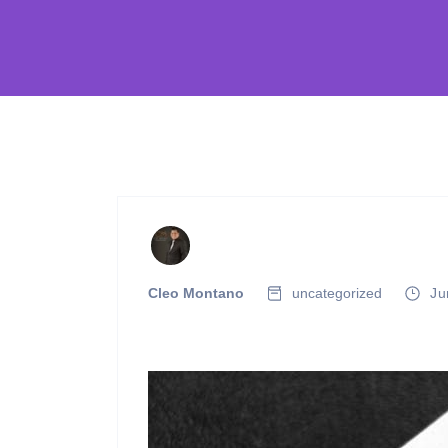
Cleo Montano
uncategorized
Ju