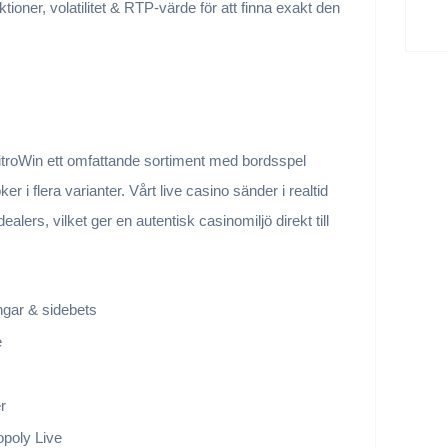
ktioner, volatilitet & RTP-värde för att finna exakt den
 NitroWin ett omfattande sortiment med bordsspel
r i flera varianter. Vårt live casino sänder i realtid
alers, vilket ger en autentisk casinomiljö direkt till
ngar & sidebets
e
r
poly Live