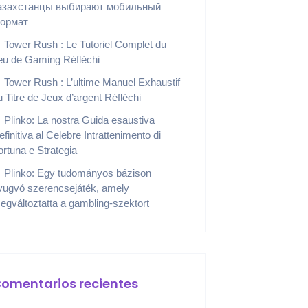
азахстанцы выбирают мобильный
ормат
Tower Rush : Le Tutoriel Complet du
eu de Gaming Réfléchi
Tower Rush : L’ultime Manuel Exhaustif
u Titre de Jeux d’argent Réfléchi
Plinko: La nostra Guida esaustiva
efinitiva al Celebre Intrattenimento di
ortuna e Strategia
Plinko: Egy tudományos bázison
yugvó szerencsejáték, amely
egváltoztatta a gambling-szektort
omentarios recientes