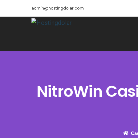
admin@hostingdolar.com
NitroWin Casi
Ca