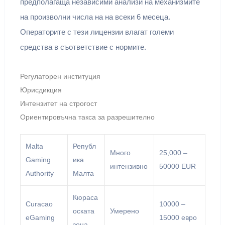
предполагаща независими анализи на механизмите
на произволни числа на на всеки 6 месеца.
Операторите с тези лицензии влагат големи
средства в съответствие с нормите.
Регулаторен институция
Юрисдикция
Интензитет на строгост
Ориентировъчна такса за разрешително
Malta
Републ
Много
25,000 –
Gaming
ика
интензивно
50000 EUR
Authority
Малта
Кюраса
Curacao
10000 –
оската
Умерено
eGaming
15000 евро
зона