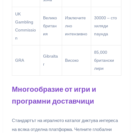
UK
Велико
Изключите
30000 – сто
Gambling
британ
лно
хиляди
Commissio
ия
интензивно
паунда
n
85,000
Gibralta
GRA
Високо
британски
r
лири
Многообразие от игри и
програмни доставчици
Стандартът на игралното каталог диктува интереса
на всяка отделна платформа. Челните глобални