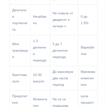
Дигиталн
Не повече от
и
Незабав
0 до
двадесет и
портмоне
но
1.5%
четири ч
та
1-3
Wire
3 до 7
делничн
Вариаби
транзакци
делнични
и
лна
я
периода
периода
До максимум
Мрежова
Криптова
10-30
два часов
комисио
лути
минути
период
нна
Предплат
нула
Момента
Не се се
ени
процент
лно
поддържа