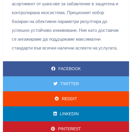
асортимент от шансове за забавление в защитена и
контролирана екосистема. Прецизният избор
базиран на обективни параметри резултира до
успешно устойчиво изживяване. Ние като доставчик
се ангажираме да поддържаме максимални
стандарти във всички налични аспекти на услугата.
FACEBOOK
TWITTER
REDDIT
LINKEDIN
PINTEREST