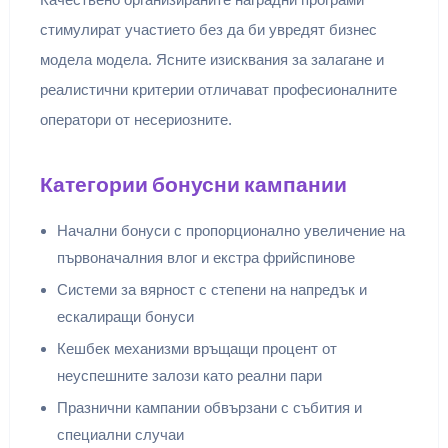
стимулират участието без да би увредят бизнес
модела модела. Ясните изисквания за залагане и
реалистични критерии отличават професионалните
оператори от несериозните.
Категории бонусни кампании
Начални бонуси с пропорционално увеличение на
първоначалния влог и екстра фрийспинове
Системи за вярност с степени на напредък и
ескалиращи бонуси
Кешбек механизми връщащи процент от
неуспешните залози като реални пари
Празнични кампании обвързани с събития и
специални случаи