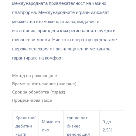
международната привлекателност на казино
платформа. Международните играчи изискват
множество възможности за зареждания и
изтегляния, пригодени към регионалните нужди и
финансови мрежи. Ние като оператор предлагаме
широка селекция от разплащателни методи за
гарантиране на комфорт.
Метод на разплащане
Време за изпълнение (внасяне)
Срок за обработка (тираж)
Процесингова такса
Кредитни/
три до пет
Момента
0 до
дебитни
бизнес
лно
2.5%
карти
денонощия