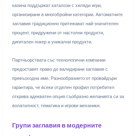
казина поддържат каталози с хиляди игри,
организирани в многобройни категории. Автоматните
заглавия традиционно притежават най-значителен
процент, придружени от настолни продукти,
дигитален покер и уникални продукти.
Партньорствата със технологични компании
предоставят право до валидирани заглавия с
превъзходна име. Разнообразието от провайдъри
гарантира, че всеки отделен профил потребител
открива адекватен опция съобразно желанията си за
волатилност, тематика и игрови механики.
Групи заглавия в модерните