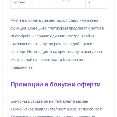
купони
а
Мултивалутната съвместимост също има важна
функция. Водещите платформи предлагат сметки в
многобройни парични единици, отстранявайки
съкращения от валутни разлики и добавъчни
разходи. Интеграцията на криптовалути осигурява
екстра слой на приватност и бързина на
плащанията.
Промоции и бонусни оферти
Бонусната стратегия на глобалните казина
хармонизира привлекателност и жизнеспособност.
Качествено организираните наградни програми