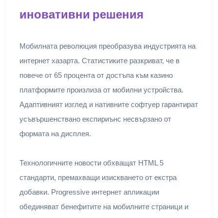
иновативни решения
Мобилната революция преобразува индустрията на
интернет хазарта. Статистиките разкриват, че в
повече от 65 процента от достъпа към казино
платформите произлиза от мобилни устройства.
Адаптивният изглед и нативните софтуер гарантират
усъвършенствано експириънс несвързано от
формата на дисплея.
Технологичните новости обхващат HTML 5
стандарти, премахващи изискването от екстра
добавки. Progressive интернет апликации
обединяват бенефитите на мобилните страници и