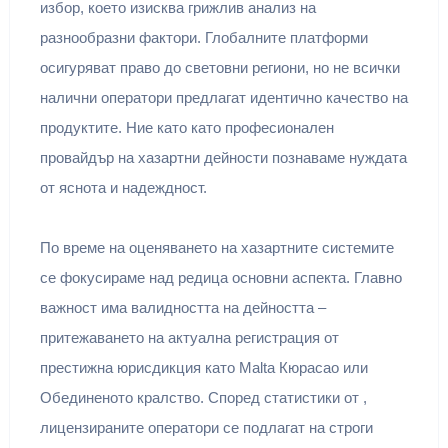
избор, което изисква грижлив анализ на
разнообразни фактори. Глобалните платформи
осигуряват право до световни региони, но не всички
налични оператори предлагат идентично качество на
продуктите. Ние като като професионален
провайдър на хазартни дейности познаваме нуждата
от яснота и надеждност.
По време на оценяването на хазартните системите
се фокусираме над редица основни аспекта. Главно
важност има валидността на дейността –
притежаването на актуална регистрация от
престижна юрисдикция като Malta Кюрасао или
Обединеното кралство. Според статистики от ,
лицензираните оператори се подлагат на строги