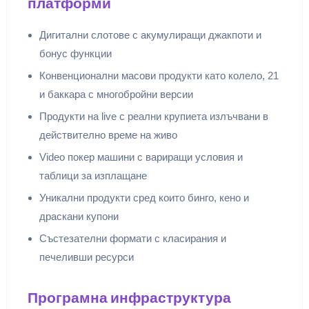
платформи
Дигитални слотове с акумулиращи джакпоти и
бонус функции
Конвенционални масови продукти като колело, 21
и баккара с многобройни версии
Продукти на live с реални крупиета излъчвани в
действително време на живо
Video покер машини с вариращи условия и
таблици за изплащане
Уникални продукти сред които бинго, кено и
драскани купони
Състезателни формати с класирания и
печеливши ресурси
Програмна инфраструктура