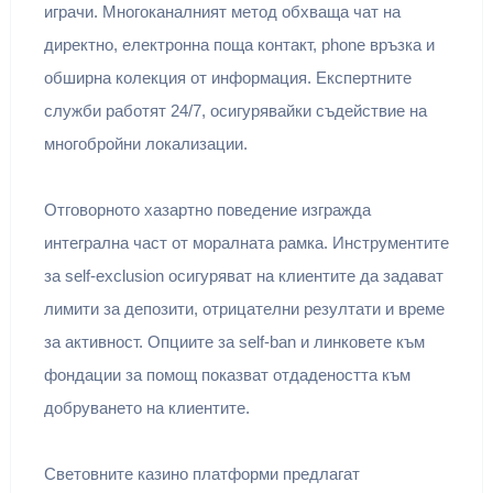
играчи. Многоканалният метод обхваща чат на
директно, електронна поща контакт, phone връзка и
обширна колекция от информация. Експертните
служби работят 24/7, осигурявайки съдействие на
многобройни локализации.
Отговорното хазартно поведение изгражда
интегрална част от моралната рамка. Инструментите
за self-exclusion осигуряват на клиентите да задават
лимити за депозити, отрицателни резултати и време
за активност. Опциите за self-ban и линковете към
фондации за помощ показват отдадеността към
добруването на клиентите.
Световните казино платформи предлагат