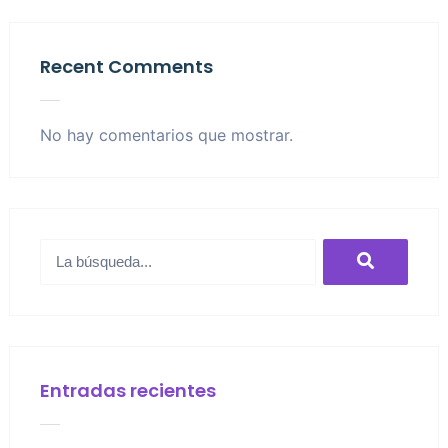
Recent Comments
No hay comentarios que mostrar.
Entradas recientes