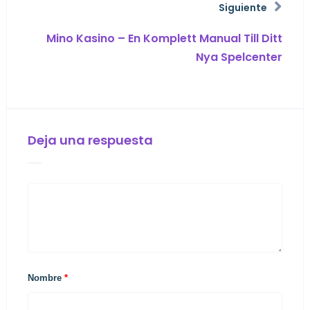
Siguiente
Mino Kasino – En Komplett Manual Till Ditt
Nya Spelcenter
Deja una respuesta
Nombre
*