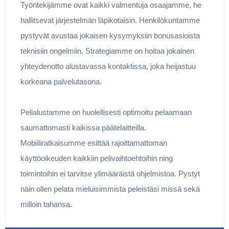
Työntekijämme ovat kaikki valmentuja osaajamme, he
hallitsevat järjestelmän läpikotaisin. Henkilökuntamme
pystyvät avustaa jokaisen kysymyksiin bonusasioista
teknisiin ongelmiin. Strategiamme on hoitaa jokainen
yhteydenotto alustavassa kontaktissa, joka heijastuu
korkeana palvelutasona.
Pelialustamme on huolellisesti optimoitu pelaamaan
saumattomasti kaikissa päätelaitteilla.
Mobiiliratkaisumme esittää rajoittamattoman
käyttöoikeuden kaikkiin pelivaihtoehtoihin ning
toimintoihin ei tarvitse ylimääräistä ohjelmistoa. Pystyt
näin ollen pelata mieluisimmista peleistäsi missä sekä
milloin tahansa.