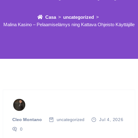
Casa
uncategorized
Malina Kasino – Pelaamiselämys ning Kattava Ohjeisto Käyttäjille
Cleo Montano
uncategorized
Jul 4, 2026
0