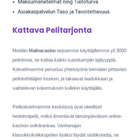
Maksumenetelmät ning Tietoturva
Asiakaspalvelun Taso ja Tavoitettavuus
Kattava Pelitarjonta
Meidän
Malinacasino
tarjoamme käyttäjillemme yli 3000
pelinimeä, ne kattaa kaikki suosituimpiin lajityyppiä.
Kokoelmamme perustuu yhteistyönä toimialan johtavien
pelinkehittäjien kesken, ja takaavat laadukkaan ja
vaihtelevan kokemuksen kullekin käyttäjälle.
Pelikokoelmamme keskiössä ovat oleelliset
hedelmäpelit, mitkä ilmentävät tämänpäiväisen online-
kasinon selkärankaa. Vanhanajan
klassikkokolikkopelien lisäksi löydät slottikonetta, ne