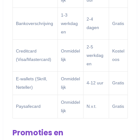
lijk
uur
1-3
2-4
Bankoverschrijving
werkdag
Gratis
dagen
en
2-5
Creditcard
Onmiddel
Kostel
werkdag
(Visa/Mastercard)
lijk
oos
en
E-wallets (Skrill,
Onmiddel
4-12 uur
Gratis
Neteller)
lijk
Onmiddel
Paysafecard
N.v.t.
Gratis
lijk
Promoties en