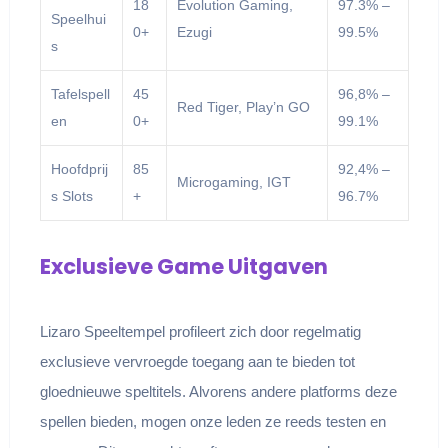
18
Evolution Gaming,
97.3% –
Speelhui
0+
Ezugi
99.5%
s
Tafelspell
45
96,8% –
Red Tiger, Play’n GO
en
0+
99.1%
Hoofdprij
85
92,4% –
Microgaming, IGT
s Slots
+
96.7%
Exclusieve Game Uitgaven
Lizaro Speeltempel profileert zich door regelmatig
exclusieve vervroegde toegang aan te bieden tot
gloednieuwe speltitels. Alvorens andere platforms deze
spellen bieden, mogen onze leden ze reeds testen en