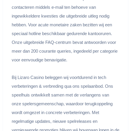
contacteren middels e-mail ten behoeve van
ingewikkeldere kwesties die uitgebreide uitleg nodig
hebben. Voor acute monetaire zaken bezitten wij een
speciaal hotline beschikbaar gedurende kantooruren.
Onze uitgebreide FAQ-centrum bevat antwoorden voor
meer dan 200 courante queries, ingedeeld per categorie
voor eenvoudige benavigatie.
Bij Lizaro Casino beleggen wij voortdurend in tech
verbeteringen & verbreding qua ons spelaanbod. Ons
speelhuis ontwikkelt samen met de verlangens van
onze spelersgemeenschap, waardoor terugkoppeling
wordt omgezet in concrete verbeteringen. Met
regelmatige updates, nieuwe spelreleases en
vernieuwende promoties blijven wij bovenaan lopen in de