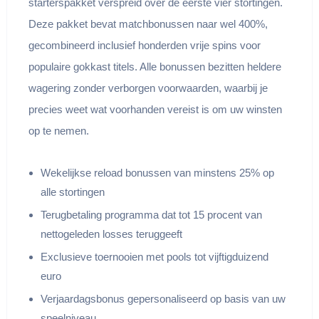
starterspakket verspreid over de eerste vier stortingen.
Deze pakket bevat matchbonussen naar wel 400%,
gecombineerd inclusief honderden vrije spins voor
populaire gokkast titels. Alle bonussen bezitten heldere
wagering zonder verborgen voorwaarden, waarbij je
precies weet wat voorhanden vereist is om uw winsten
op te nemen.
Wekelijkse reload bonussen van minstens 25% op
alle stortingen
Terugbetaling programma dat tot 15 procent van
nettogeleden losses teruggeeft
Exclusieve toernooien met pools tot vijftigduizend
euro
Verjaardagsbonus gepersonaliseerd op basis van uw
speelniveau