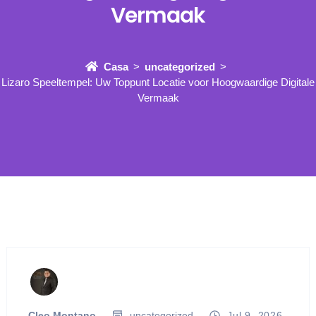
Vermaak
Casa
uncategorized
Lizaro Speeltempel: Uw Toppunt Locatie voor Hoogwaardige Digitale
Vermaak
Cleo Montano
uncategorized
Jul 9, 2026