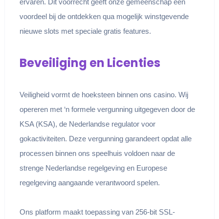
ervaren. Dit voorrecht geeft onze gemeenschap een
voordeel bij de ontdekken qua mogelijk winstgevende
nieuwe slots met speciale gratis features.
Beveiliging en Licenties
Veiligheid vormt de hoeksteen binnen ons casino. Wij
opereren met ‘n formele vergunning uitgegeven door de
KSA (KSA), de Nederlandse regulator voor
gokactiviteiten. Deze vergunning garandeert opdat alle
processen binnen ons speelhuis voldoen naar de
strenge Nederlandse regelgeving en Europese
regelgeving aangaande verantwoord spelen.
Ons platform maakt toepassing van 256-bit SSL-