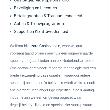
Ons Uitgebreide Spelportfolio
Beveiliging en Licenties
Betalingsopties & Transactiesnelheid
Acties & Trouwprogramma
Support en Klanttevredenheid
Welkom bij
Lizaro Casino Login
, waar wij qua
vooraanstaand online speelhuis een ongeëvenaarde
speelervaring aanbieden aan elk Nederlandse spelers.
Ons portaal combineert moderne technologie met een
brede verzameling casinospellen, waardoor iedere
sessie bij ons casino ‘n belevenis wordt welke u nooit
snel vergeet. Met langdurige expertise in de iGaming-
industrie zijn we een omgeving opgezet waar
degelijkheid, veiligheid en speelplezier voorop staan.