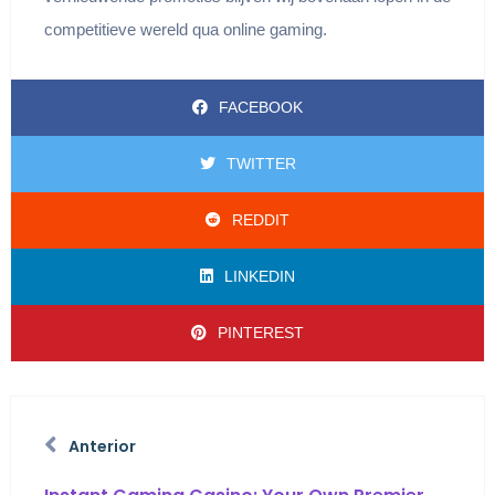
competitieve wereld qua online gaming.
FACEBOOK
TWITTER
REDDIT
LINKEDIN
PINTEREST
Anterior