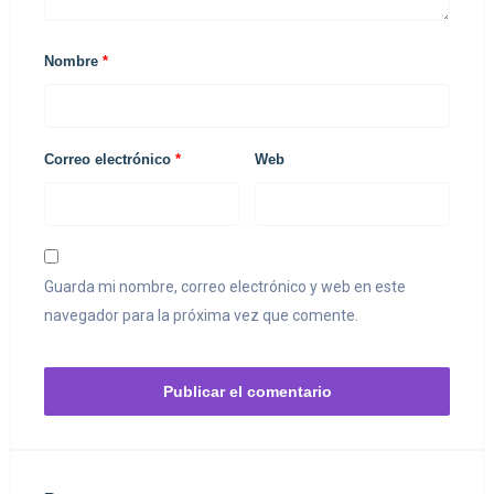
Nombre
*
Correo electrónico
*
Web
Guarda mi nombre, correo electrónico y web en este
navegador para la próxima vez que comente.