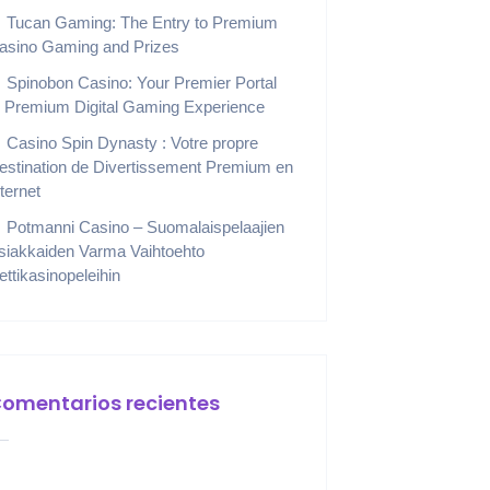
Tucan Gaming: The Entry to Premium
asino Gaming and Prizes
Spinobon Casino: Your Premier Portal
o Premium Digital Gaming Experience
Casino Spin Dynasty : Votre propre
estination de Divertissement Premium en
nternet
Potmanni Casino – Suomalaispelaajien
siakkaiden Varma Vaihtoehto
ettikasinopeleihin
omentarios recientes