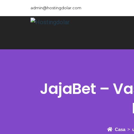
admin@hostingdolar.com
JajaBet – Va
Casa