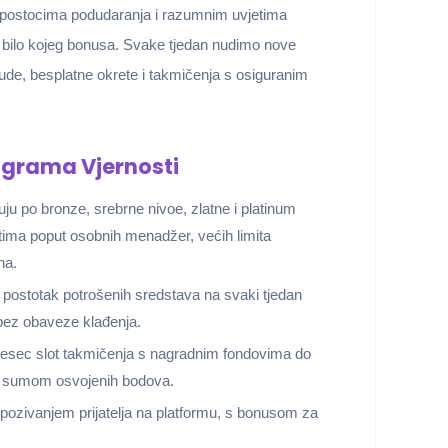
m postocima podudaranja i razumnim uvjetima
ije bilo kojeg bonusa. Svake tjedan nudimo nove
de, besplatne okrete i takmičenja s osiguranim
ograma Vjernosti
ju po bronze, srebrne nivoe, zlatne i platinum
ima poput osobnih menadžer, većih limita
na.
ostotak potrošenih sredstava na svaki tjedan
bez obaveze klađenja.
esec slot takmičenja s nagradnim fondovima do
 sumom osvojenih bodova.
pozivanjem prijatelja na platformu, s bonusom za