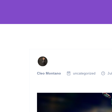
Cleo Montano
uncategorized
Ju