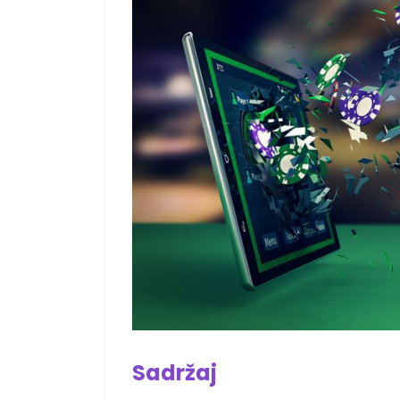
Sadržaj