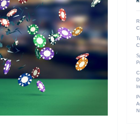
R
R
C
T
C
S
P
C
D
I
P
A
N