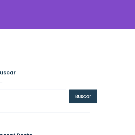
uscar
Buscar