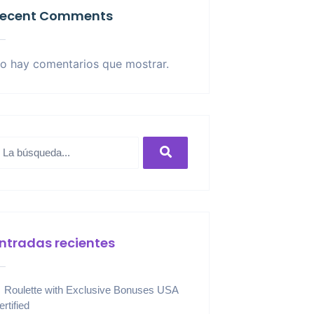
ecent Comments
o hay comentarios que mostrar.
ntradas recientes
Roulette with Exclusive Bonuses USA
ertified