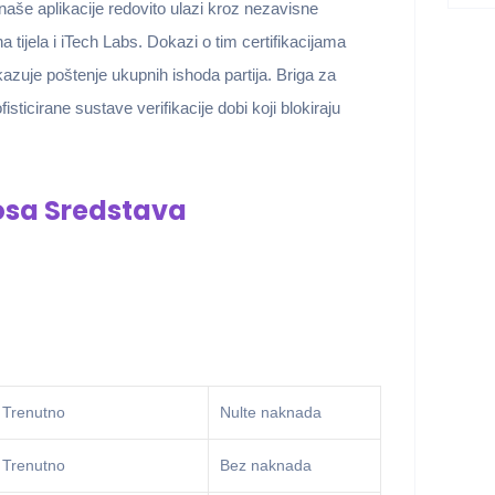
aše aplikacije redovito ulazi kroz nezavisne
 tijela i iTech Labs. Dokazi o tim certifikacijama
kazuje poštenje ukupnih ishoda partija. Briga za
fisticirane sustave verifikacije dobi koji blokiraju
nosa Sredstava
Trenutno
Nulte naknada
Trenutno
Bez naknada