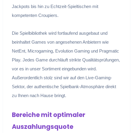
Jackpots bis hin zu Echtzeit-Spieltischen mit
kompetenten Croupiers.
Die Spielbibliothek wird fortlaufend ausgebaut und
beinhaltet Games von angesehenen Anbietern wie
NetEnt, Microgaming, Evolution Gaming und Pragmatic
Play. Jedes Game durchläuft strikte Qualitätsprüfungen,
vor es in unser Sortiment eingebunden wird.
Außerordentlich stolz sind wir auf den Live-Gaming-
Sektor, der authentische Spielbank-Atmosphäre direkt
zu Ihnen nach Hause bringt.
Bereiche mit optimaler
Auszahlungsquote