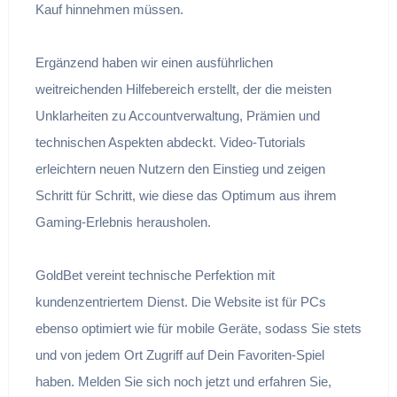
Kauf hinnehmen müssen.
Ergänzend haben wir einen ausführlichen
weitreichenden Hilfebereich erstellt, der die meisten
Unklarheiten zu Accountverwaltung, Prämien und
technischen Aspekten abdeckt. Video-Tutorials
erleichtern neuen Nutzern den Einstieg und zeigen
Schritt für Schritt, wie diese das Optimum aus ihrem
Gaming-Erlebnis herausholen.
GoldBet vereint technische Perfektion mit
kundenzentriertem Dienst. Die Website ist für PCs
ebenso optimiert wie für mobile Geräte, sodass Sie stets
und von jedem Ort Zugriff auf Dein Favoriten-Spiel
haben. Melden Sie sich noch jetzt und erfahren Sie,