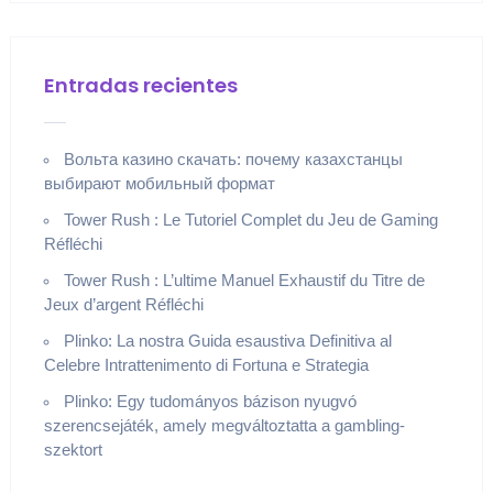
Entradas recientes
Вольта казино скачать: почему казахстанцы
выбирают мобильный формат
Tower Rush : Le Tutoriel Complet du Jeu de Gaming
Réfléchi
Tower Rush : L’ultime Manuel Exhaustif du Titre de
Jeux d’argent Réfléchi
Plinko: La nostra Guida esaustiva Definitiva al
Celebre Intrattenimento di Fortuna e Strategia
Plinko: Egy tudományos bázison nyugvó
szerencsejáték, amely megváltoztatta a gambling-
szektort