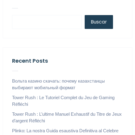
Buscar
Recent Posts
Вольта казино скачать: почему казахстанцы
выбирают мобильный формат
Tower Rush : Le Tutoriel Complet du Jeu de Gaming
Réfléchi
Tower Rush : L’ultime Manuel Exhaustif du Titre de Jeux
d’argent Réfléchi
Plinko: La nostra Guida esaustiva Definitiva al Celebre