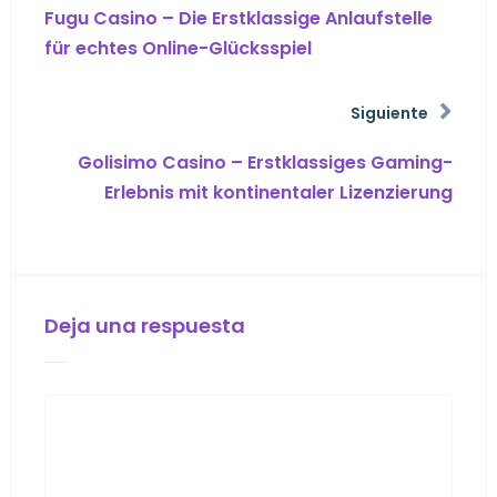
Fugu Casino – Die Erstklassige Anlaufstelle
für echtes Online-Glücksspiel
Siguiente
Golisimo Casino – Erstklassiges Gaming-
Erlebnis mit kontinentaler Lizenzierung
Deja una respuesta