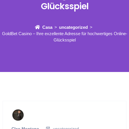
Glücksspiel
Casa
uncategorized
GoldBet Casino – Ihre exzellente Adresse für hochwertiges Online-
Glücksspiel
Cleo Montano
uncategorized