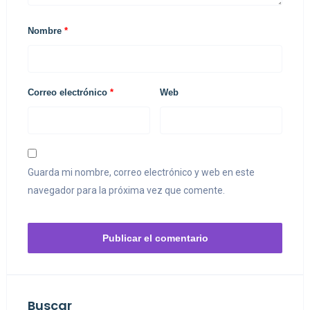
Nombre
*
Correo electrónico
*
Web
Guarda mi nombre, correo electrónico y web en este
navegador para la próxima vez que comente.
Buscar