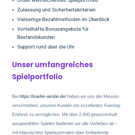
Unser weitreichendes Spielportfolio
Zulassung und Sicherheitskriterien
Vielseitige Bezahlmethoden im Überblick
Vorteilhafte Bonusangebote für
Bestandskunden
Support rund über die Uhr
Unser umfangreiches
Spielportfolio
Bei
https://kaefer-airride.de/
haben wir uns der Mission
verschrieben, unseren Kunden ein exzellentes Gaming-
Erlebnis zu ermöglichen. Mit über 2.500 gewissenhaft
ausgewählten Spielen bedienen wir alle Vorlieben ab –
mit klassischen Spielautomaten über fortlaufende