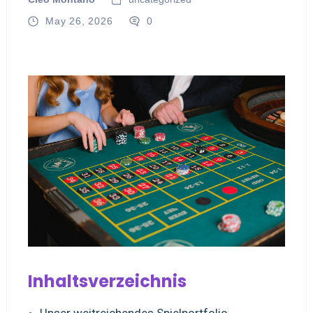
May 26, 2026
0
Inhaltsverzeichnis