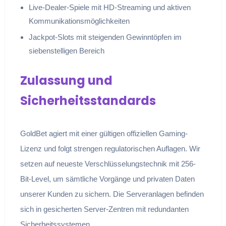
Live-Dealer-Spiele mit HD-Streaming und aktiven
Kommunikationsmöglichkeiten
Jackpot-Slots mit steigenden Gewinntöpfen im
siebenstelligen Bereich
Zulassung und
Sicherheitsstandards
GoldBet agiert mit einer gültigen offiziellen Gaming-
Lizenz und folgt strengen regulatorischen Auflagen. Wir
setzen auf neueste Verschlüsselungstechnik mit 256-
Bit-Level, um sämtliche Vorgänge und privaten Daten
unserer Kunden zu sichern. Die Serveranlagen befinden
sich in gesicherten Server-Zentren mit redundanten
Sicherheitssystemen.