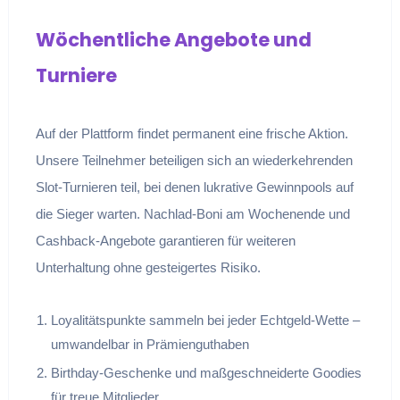
Wöchentliche Angebote und
Turniere
Auf der Plattform findet permanent eine frische Aktion.
Unsere Teilnehmer beteiligen sich an wiederkehrenden
Slot-Turnieren teil, bei denen lukrative Gewinnpools auf
die Sieger warten. Nachlad-Boni am Wochenende und
Cashback-Angebote garantieren für weiteren
Unterhaltung ohne gesteigertes Risiko.
Loyalitätspunkte sammeln bei jeder Echtgeld-Wette –
umwandelbar in Prämienguthaben
Birthday-Geschenke und maßgeschneiderte Goodies
für treue Mitglieder