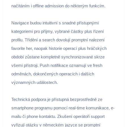
načítáním i offline admission do některým funkcím.
Navigace budou intuitivní s snadné přístupnými
kategoriemi pro příjmy, vybrané částky plus řízení
profilu. Třídění a search dovolují promptní nalezení
favorite her, naopak historie operací plus hráčských
období zůstane kompletně synchronizované skrze
všemi přístroji. Push notifikace oznamují ve fresh
odměnách, dokončených operacích i dalších
významných událostech.
Technická podpora je přístupná bezprostředně ze
smartphone programu pomocí real-time komunikace, e-
mailu či phone kontaktu. Zkušení operátoři support
vyřizují otázky v německém jazyce se promptní