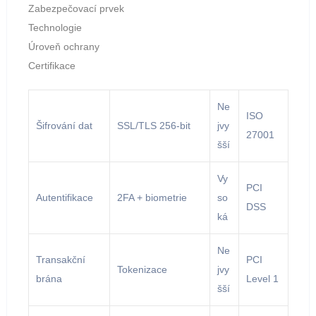
Zabezpečovací prvek
Technologie
Úroveň ochrany
Certifikace
Ne
ISO
Šifrování dat
SSL/TLS 256-bit
jvy
27001
šší
Vy
PCI
Autentifikace
2FA + biometrie
so
DSS
ká
Ne
Transakční
PCI
Tokenizace
jvy
brána
Level 1
šší