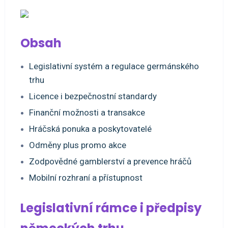
Obsah
Legislativní systém a regulace germánského
trhu
Licence i bezpečnostní standardy
Finanční možnosti a transakce
Hráčská ponuka a poskytovatelé
Odměny plus promo akce
Zodpovědné gamblerství a prevence hráčů
Mobilní rozhraní a přístupnost
Legislativní rámce i předpisy