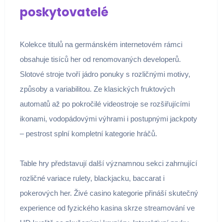
poskytovatelé
Kolekce titulů na germánském internetovém rámci
obsahuje tisíců her od renomovaných developerů.
Slotové stroje tvoří jádro ponuky s rozličnými motivy,
způsoby a variabilitou. Ze klasických fruktových
automatů až po pokročilé videostroje se rozšiřujícími
ikonami, vodopádovými výhrami i postupnými jackpoty
– pestrost splní kompletní kategorie hráčů.
Table hry představují další významnou sekci zahrnující
rozličné variace rulety, blackjacku, baccarat i
pokerových her. Živé casino kategorie přináší skutečný
experience od fyzického kasina skrze streamování ve