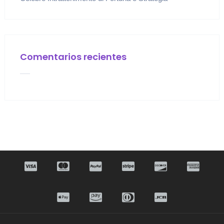
Comentarios recientes