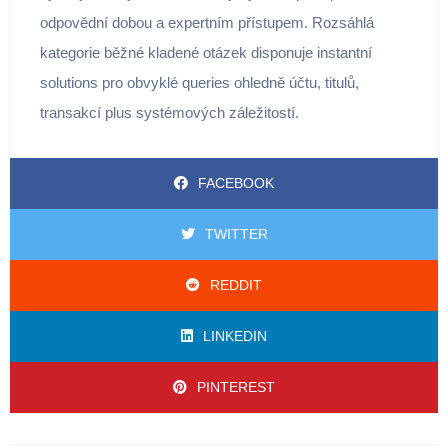
odpovědní dobou a expertním přístupem. Rozsáhlá
kategorie běžné kladené otázek disponuje instantní
solutions pro obvyklé queries ohledně účtu, titulů,
transakcí plus systémových záležitostí.
FACEBOOK
TWITTER
REDDIT
LINKEDIN
PINTEREST