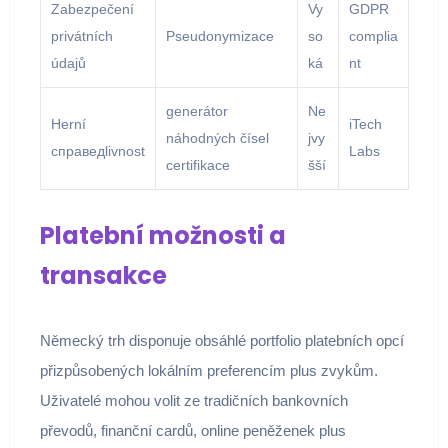
Zabezpečení
Vy
GDPR
privátních
Pseudonymizace
so
complia
údajů
ká
nt
generátor
Ne
Herní
iTech
náhodných čísel
jvy
справедlivnost
Labs
certifikace
šší
Platební možnosti a
transakce
Německý trh disponuje obsáhlé portfolio platebních opcí
přizpůsobených lokálním preferencím plus zvykům.
Uživatelé mohou volit ze tradičních bankovních
převodů, finanční cardů, online peněženek plus