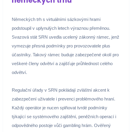
německých trhu
Německých trh s virtuálními sázkovými hrami
podstoupil v uplynulých letech výraznou přeměnou.
Svazová stát SRN uvedla ucelený zákonný rámec, jenž
vymezuje přesná podmínky pro provozovatele plus
účastníky. Takový rámec buduje zabezpečené okolí pro
veškeré členy odvětví a zajišťuje průhlednost celého
odvětví.
Regulační úřady v SRN pokládají zvláštní akcent k
zabezpečení uživatele i prevenci problémového hraní.
Každý operátor je nucen splňovat tvrdé podmínky
týkající se systémového zajištění, peněžních operací i
odpovědného postoje vůči gambling hrám. Ověřený