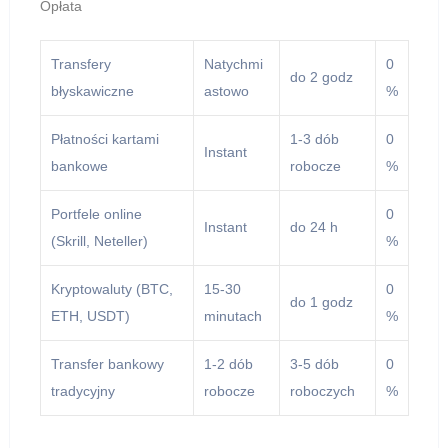
Opłata
Transfery
Natychmi
0
do 2 godz
błyskawiczne
astowo
%
Płatności kartami
1-3 dób
0
Instant
bankowe
robocze
%
Portfele online
0
Instant
do 24 h
(Skrill, Neteller)
%
Kryptowaluty (BTC,
15-30
0
do 1 godz
ETH, USDT)
minutach
%
Transfer bankowy
1-2 dób
3-5 dób
0
tradycyjny
robocze
roboczych
%