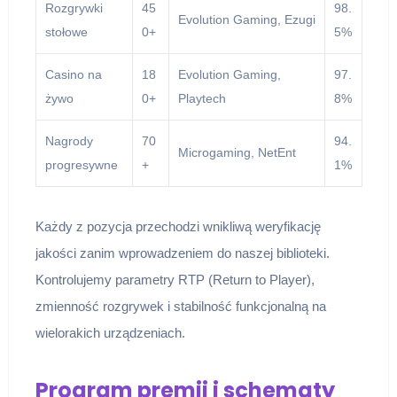
Rozgrywki
45
98.
Evolution Gaming, Ezugi
stołowe
0+
5%
Casino na
18
Evolution Gaming,
97.
żywo
0+
Playtech
8%
Nagrody
70
94.
Microgaming, NetEnt
progresywne
+
1%
Każdy z pozycja przechodzi wnikliwą weryfikację
jakości zanim wprowadzeniem do naszej biblioteki.
Kontrolujemy parametry RTP (Return to Player),
zmienność rozgrywek i stabilność funkcjonalną na
wielorakich urządzeniach.
Program premii i schematy