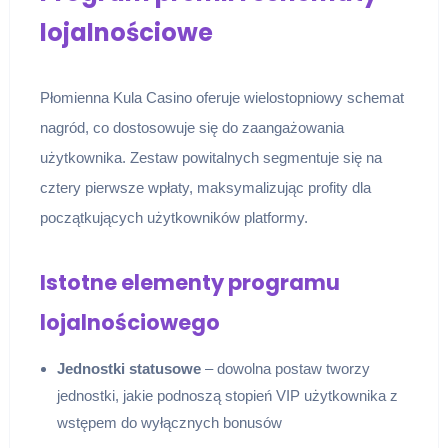
lojalnościowe
Płomienna Kula Casino oferuje wielostopniowy schemat
nagród, co dostosowuje się do zaangażowania
użytkownika. Zestaw powitalnych segmentuje się na
cztery pierwsze wpłaty, maksymalizując profity dla
początkujących użytkowników platformy.
Istotne elementy programu
lojalnościowego
Jednostki statusowe
– dowolna postaw tworzy
jednostki, jakie podnoszą stopień VIP użytkownika z
wstępem do wyłącznych bonusów