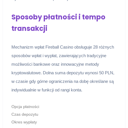
Sposoby płatności i tempo
transakcji
Mechanizm wpłat Fireball Casino obsługuje 28 różnych
sposobów wpłat i wypłat, zawierających tradycyjne
możliwości bankowe oraz innowacyjne metody
kryptowalutowe. Dolna suma depozytu wynosi 50 PLN,
w czasie gdy górne ograniczenia na dobę określane są
indywidualnie w funkcji od rangi konta.
Opcja płatności
Czas depozytu
Okres wypłaty