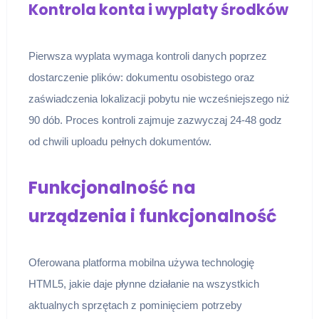
Kontrola konta i wyplaty środków
Pierwsza wyplata wymaga kontroli danych poprzez
dostarczenie plików: dokumentu osobistego oraz
zaświadczenia lokalizacji pobytu nie wcześniejszego niż
90 dób. Proces kontroli zajmuje zazwyczaj 24-48 godz
od chwili uploadu pełnych dokumentów.
Funkcjonalność na
urządzenia i funkcjonalność
Oferowana platforma mobilna używa technologię
HTML5, jakie daje płynne działanie na wszystkich
aktualnych sprzętach z pominięciem potrzeby