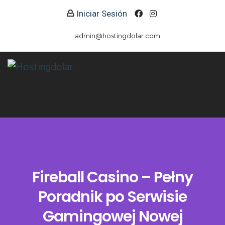
Iniciar Sesión
admin@hostingdolar.com
Fireball Casino – Pełny
Poradnik po Serwisie
Gamingowej Nowej