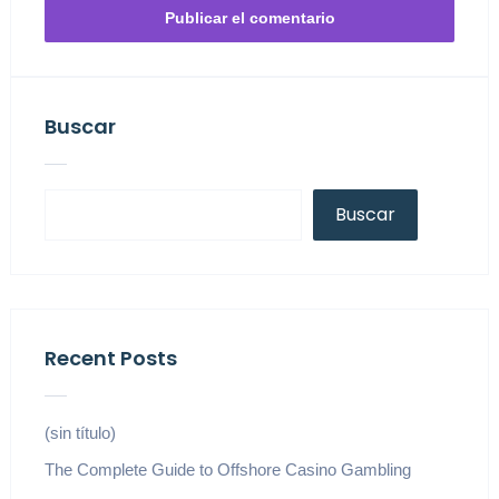
Buscar
Buscar
Recent Posts
(sin título)
The Complete Guide to Offshore Casino Gambling