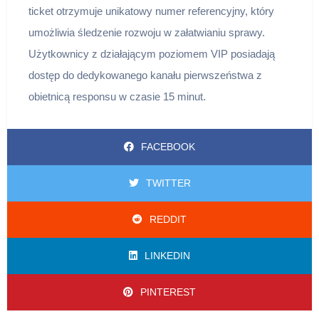
ticket otrzymuje unikatowy numer referencyjny, który
umożliwia śledzenie rozwoju w załatwianiu sprawy.
Użytkownicy z działającym poziomem VIP posiadają
dostęp do dedykowanego kanału pierwszeństwa z
obietnicą responsu w czasie 15 minut.
FACEBOOK
TWITTER
REDDIT
LINKEDIN
PINTEREST