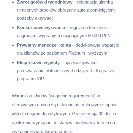
Zwrot gotówki tygodniowy
– refundacja ułamka
utraconych środków obliczany auto z pominięciem
potrzeby aktywacji
Konkursowe wyzwania
– regularne turnieje z
nagrodami wygranych osiągającymi 50,000 PLN
Prywatny menedżer konta
– dedykowane wsparcie
dla klientów ze poziomem Platinum i wyższym
Ekspresowe wypłaty
– uprzywilejowane
przetwarzanie płatności wychodzących dla graczy
programu VIP
Warunki zakładów (wagering requirements) w
oferowanym casino są ustalone na rynkowym stopniu
x35 dla nagród depozytowych. Gracze mają 30 dni na
spełnienie wymagań, to stanowi adekwatny termin na
wykonanie warunków promocji.