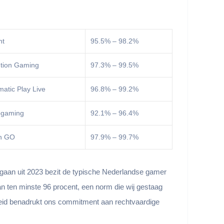
nt
95.5% – 98.2%
ution Gaming
97.3% – 99.5%
atic Play Live
96.8% – 99.2%
ogaming
92.1% – 96.4%
’n GO
97.9% – 99.7%
gaan uit 2023 bezit de typische Nederlandse gamer
 ten minste 96 procent, een norm die wij gestaag
rheid benadrukt ons commitment aan rechtvaardige