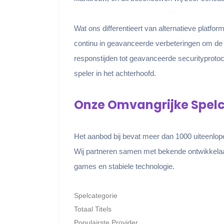
Wat ons differentieert van alternatieve platfor
continu in geavanceerde verbeteringen om de 
responstijden tot geavanceerde securityprotoc
speler in het achterhoofd.
Onze Omvangrijke Spelc
Het aanbod bij bevat meer dan 1000 uiteenlo
Wij partneren samen met bekende ontwikkela
games en stabiele technologie.
Spelcategorie
Totaal Titels
Populairste Provider