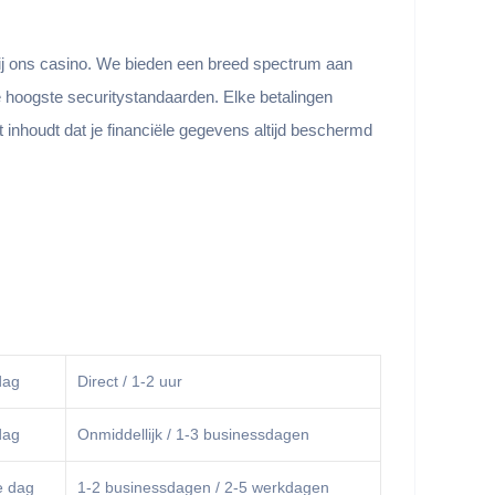
 bij ons casino. We bieden een breed spectrum aan
e hoogste securitystandaarden. Elke betalingen
inhoudt dat je financiële gegevens altijd beschermd
dag
Direct / 1-2 uur
dag
Onmiddellijk / 1-3 businessdagen
e dag
1-2 businessdagen / 2-5 werkdagen