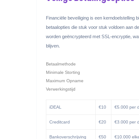
Financiële beveiliging is een kerndoelstelling
betaalopties die stuk voor stuk voldoen aan d
worden geëncrypteerd met SSL-encryptie, wat 
blijven.
Betaalmethode
Minimale Storting
Maximum Opname
Verwerkingstijd
iDEAL
€10
€5.000 per 
Creditcard
€20
€3.000 per 
Bankoverschrijving
€50
€10.000 elk