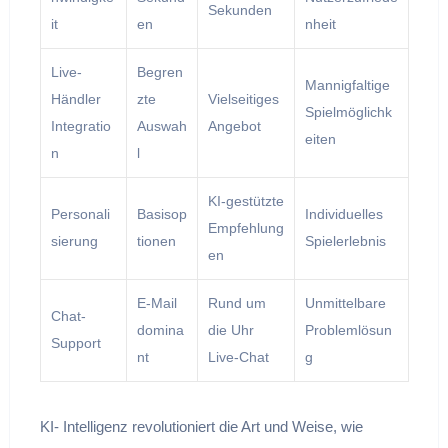
Sekunden
it
en
nheit
Live-
Begren
Mannigfaltige
Händler
zte
Vielseitiges
Spielmöglichk
Integratio
Auswah
Angebot
eiten
n
l
KI-gestützte
Personali
Basisop
Individuelles
Empfehlung
sierung
tionen
Spielerlebnis
en
E-Mail
Rund um
Unmittelbare
Chat-
domina
die Uhr
Problemlösun
Support
nt
Live-Chat
g
KI- Intelligenz revolutioniert die Art und Weise, wie