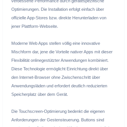
verbesserte Performance durch gerätespezifische
Optimierungen. Die Installation erfolgt einfach über
offizielle App-Stores bzw. direkte Herunterladen von
jener Plattform-Webseite.
Moderne Web Apps stellen völlig eine innovative
Mischform dar, jene die Vorteile nativer Apps mit dieser
Flexibilität onlinegestützter Anwendungen kombiniert.
Diese Technologie ermöglicht Einrichtung direkt über
den Internet-Browser ohne Zwischenschritt über
Anwendungsläden und erfordert deutlich reduzierten
Speicherplatz über dem Gerät.
Die Touchscreen-Optimierung bedenkt die eigenen
Anforderungen der Gestensteuerung. Buttons sind