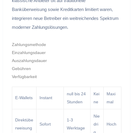
klassische Anbieter oft auf traditionelle
Banküberweisung sowie Kreditkarten limitiert waren,
integrieren neue Betreiber ein weitreichendes Spektrum
moderner Zahlungslösungen.
Zahlungsmethode
Einzahlungsdauer
Auszahlungsdauer
Gebühren
Verfügbarkeit
null bis 24
Kei
Maxi
E-Wallets
Instant
Stunden
ne
mal
Nie
Direktübe
1-3
Sofort
dri
Hoch
rweisung
Werktage
g