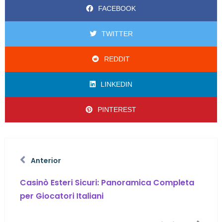
FACEBOOK
TWITTER
REDDIT
LINKEDIN
PINTEREST
Anterior
Casinò Esteri Sicuri: Panoramica Completa
per Giocatori Italiani