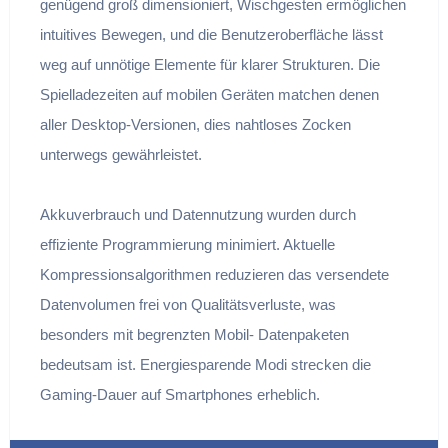
genügend groß dimensioniert, Wischgesten ermöglichen
intuitives Bewegen, und die Benutzeroberfläche lässt
weg auf unnötige Elemente für klarer Strukturen. Die
Spielladezeiten auf mobilen Geräten matchen denen
aller Desktop-Versionen, dies nahtloses Zocken
unterwegs gewährleistet.
Akkuverbrauch und Datennutzung wurden durch
effiziente Programmierung minimiert. Aktuelle
Kompressionsalgorithmen reduzieren das versendete
Datenvolumen frei von Qualitätsverluste, was
besonders mit begrenzten Mobil- Datenpaketen
bedeutsam ist. Energiesparende Modi strecken die
Gaming-Dauer auf Smartphones erheblich.