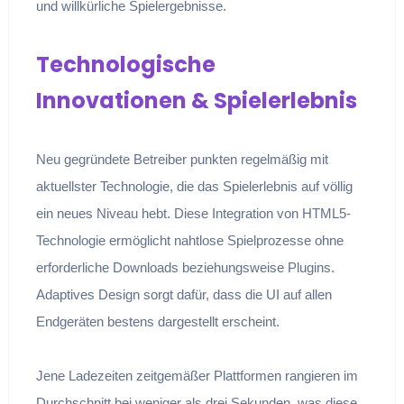
und willkürliche Spielergebnisse.
Technologische
Innovationen & Spielerlebnis
Neu gegründete Betreiber punkten regelmäßig mit
aktuellster Technologie, die das Spielerlebnis auf völlig
ein neues Niveau hebt. Diese Integration von HTML5-
Technologie ermöglicht nahtlose Spielprozesse ohne
erforderliche Downloads beziehungsweise Plugins.
Adaptives Design sorgt dafür, dass die UI auf allen
Endgeräten bestens dargestellt erscheint.
Jene Ladezeiten zeitgemäßer Plattformen rangieren im
Durchschnitt bei weniger als drei Sekunden, was diese