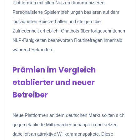
Plattformen mit allen Nutzern kommunizieren.
Personalisierte Spielempfehlungen basieren auf dem
individuellen Spielverhalten und steigern die
Zufriedenheit erheblich. Chatbots über fortgeschrittenen
NLP-Fähigkeiten beantworten Routinefragen innerhalb
während Sekunden.
Prämien im Vergleich
etablierter und neuer
Betreiber
Neue Plattformen an dem deutschen Markt sollten sich
gegen etablierte Mitbewerber behaupten und setzen
dabei oft an attraktive Willkommenspakete. Diese