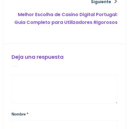
Siguiente
Melhor Escolha de Casino Digital Portugal:
Guia Completo para Utilizadores Rigorosos
Deja una respuesta
Nombre
*