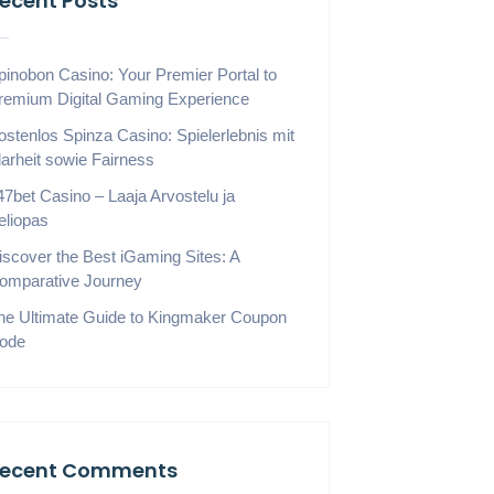
ecent Posts
pinobon Casino: Your Premier Portal to
remium Digital Gaming Experience
ostenlos Spinza Casino: Spielerlebnis mit
larheit sowie Fairness
47bet Casino – Laaja Arvostelu ja
eliopas
iscover the Best iGaming Sites: A
omparative Journey
he Ultimate Guide to Kingmaker Coupon
ode
ecent Comments