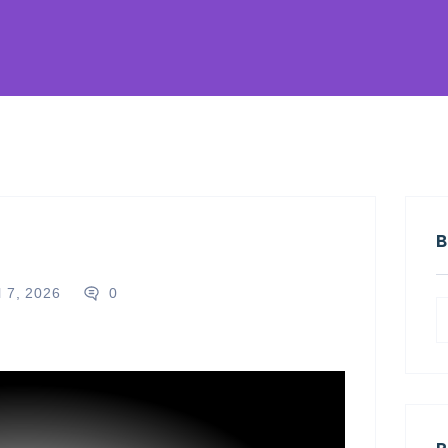
B
l 7, 2026
0