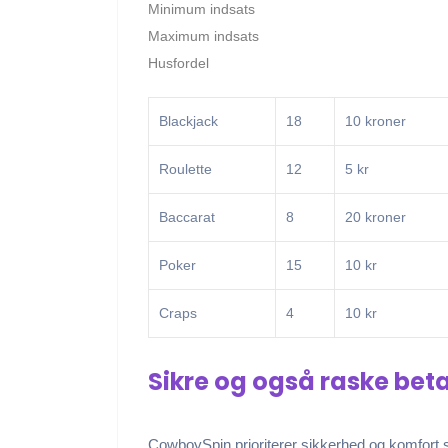
Minimum indsats
Maximum indsats
Husfordel
Blackjack
18
10 kroner
Roulette
12
5 kr
Baccarat
8
20 kroner
Poker
15
10 kr
Craps
4
10 kr
Sikre og også raske bet
CowboySpin prioriterer sikkerhed og komfort så