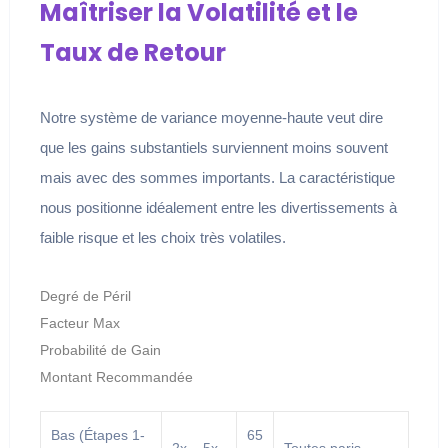
Maîtriser la Volatilité et le
Taux de Retour
Notre système de variance moyenne-haute veut dire
que les gains substantiels surviennent moins souvent
mais avec des sommes importants. La caractéristique
nous positionne idéalement entre les divertissements à
faible risque et les choix très volatiles.
Degré de Péril
Facteur Max
Probabilité de Gain
Montant Recommandée
Bas (Étapes 1-
65
2x – 5x
Toutes paris