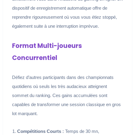
dispositif de enregistrement automatique offre de
reprendre rigoureusement où vous vous étiez stoppé,
également suite à une interruption imprévue.
Format Multi-joueurs
Concurrentiel
Défiez d’autres participants dans des championnats
quotidiens où seuls les très audacieux atteignent
sommet du ranking. Ces gains accumulées sont
capables de transformer une session classique en gros
lot marquant.
Compétitions Courts :
Temps de 30 mn,