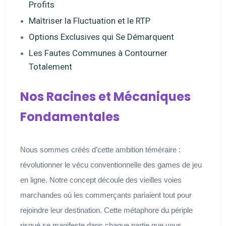
Profits
Maîtriser la Fluctuation et le RTP
Options Exclusives qui Se Démarquent
Les Fautes Communes à Contourner
Totalement
Nos Racines et Mécaniques
Fondamentales
Nous sommes créés d’cette ambition téméraire :
révolutionner le vécu conventionnelle des games de jeu
en ligne. Notre concept découle des vieilles voies
marchandes où les commerçants pariaient tout pour
rejoindre leur destination. Cette métaphore du périple
risqué se manifeste dans chaque partie que vous