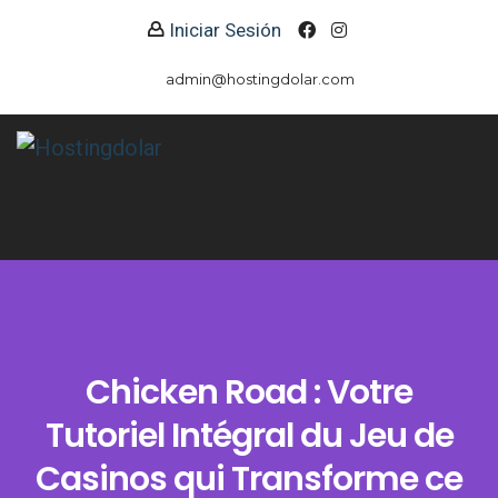
Iniciar Sesión
admin@hostingdolar.com
Chicken Road : Votre
Tutoriel Intégral du Jeu de
Casinos qui Transforme ce