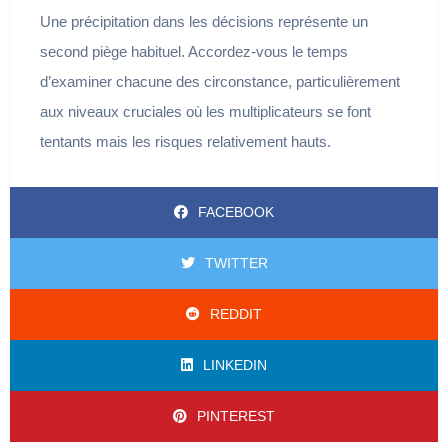
Une précipitation dans les décisions représente un
second piège habituel. Accordez-vous le temps
d’examiner chacune des circonstance, particulièrement
aux niveaux cruciales où les multiplicateurs se font
tentants mais les risques relativement hauts.
FACEBOOK
TWITTER
REDDIT
LINKEDIN
PINTEREST