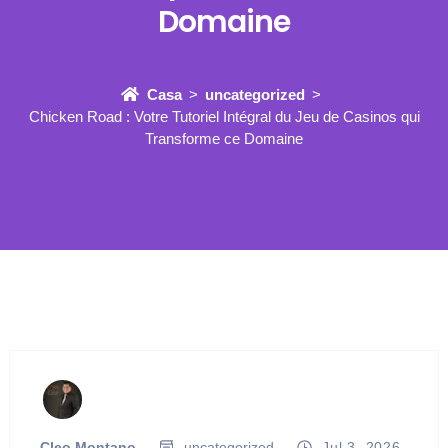
Domaine
Casa
uncategorized
Chicken Road : Votre Tutoriel Intégral du Jeu de Casinos qui
Transforme ce Domaine
Cleo Montano
uncategorized
Jul 3, 2026