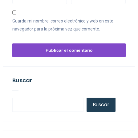
Guarda mi nombre, correo electrónico y web en este
navegador para la próxima vez que comente.
Buscar
Buscar