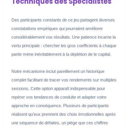
Techniques des Spécialistes
Des participants constants de ce jeu partagent diverses
constatations empiriques qui pourraient améliorer
considérablement vos résultats. Une patience incarne la
vertu principale : chercher les gros coefficients à chaque
partie mène inévitablement à la déplétion de le capital.
Notre mécanisme inclut pareillement un historique
complet facilitant de tracer vos rendements sur multiples
sessions. Cette option apparaît indispensable pour
repérer vos tendances de conduite et adapter votre
approche en conséquence. Plusieurs de participants
réalisent qu’eux prennent des choix émotionnelles après
une séquence de défaites, un piège que ces chiffres