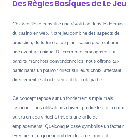
Des Règles Basiques de Le Jeu
Chicken Road constitue une révolution dans le domaine
du casino en web. Notre jeu combine des aspects de
prédiction, de fortune et de planification pour élaborer
une aventure unique. Différemment aux appareils à
bandits manchots conventionnelles, nous offrons aux
participants un pouvoir direct sur leurs choix, affectant
directement le aboutissement de toute partie.
Ce concept repose sur un fondement simple mais
fascinant : nos utilisateurs doivent prédire le chemin que
suivra un coq virtuel à travers une grille de
emplacements. Quelconque case symbolise un facteur
éventuel, et un joueur doit décider à ce moment