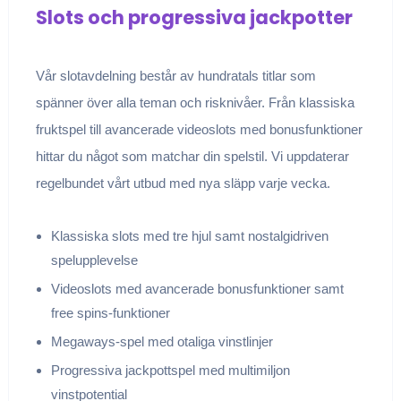
Slots och progressiva jackpotter
Vår slotavdelning består av hundratals titlar som
spänner över alla teman och risknivåer. Från klassiska
fruktspel till avancerade videoslots med bonusfunktioner
hittar du något som matchar din spelstil. Vi uppdaterar
regelbundet vårt utbud med nya släpp varje vecka.
Klassiska slots med tre hjul samt nostalgidriven
spelupplevelse
Videoslots med avancerade bonusfunktioner samt
free spins-funktioner
Megaways-spel med otaliga vinstlinjer
Progressiva jackpottspel med multimiljon
vinstpotential