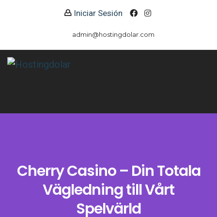
Iniciar Sesión
admin@hostingdolar.com
Cherry Casino – Din Totala
Vägledning till Vårt
Spelvärld