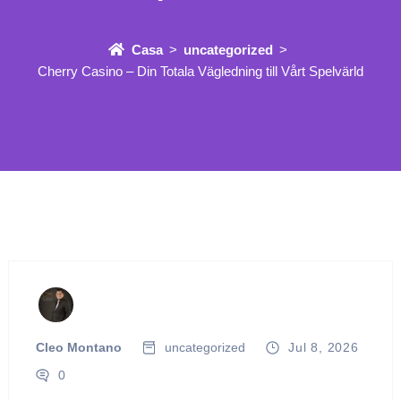
Casa
uncategorized
Cherry Casino – Din Totala Vägledning till Vårt Spelvärld
Cleo Montano
uncategorized
Jul 8, 2026
0