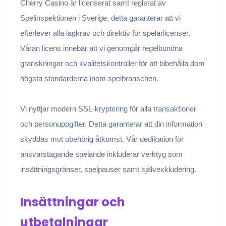
Cherry Casino är licenserat samt reglerat av
Spelinspektionen i Sverige, detta garanterar att vi
efterlever alla lagkrav och direktiv för spelarlicenser.
Våran licens innebär att vi genomgår regelbundna
granskningar och kvalitetskontroller för att bibehålla dom
högsta standarderna inom spelbranschen.
Vi nyttjar modern SSL-kryptering för alla transaktioner
och personuppgifter. Detta garanterar att din information
skyddas mot obehörig åtkomst. Vår dedikation för
ansvarstagande spelande inkluderar verktyg som
insättningsgränser, spelpauser samt självexkludering.
Insättningar och
utbetalningar