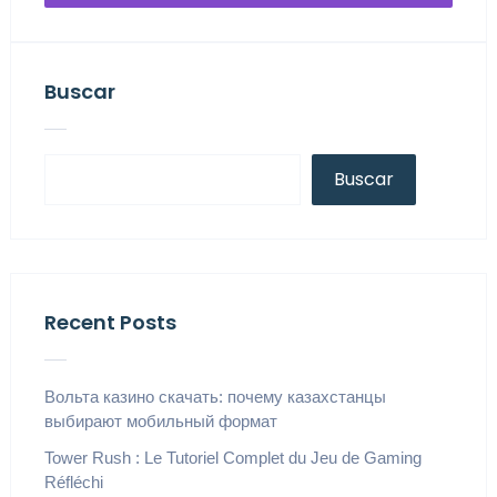
Buscar
Buscar
Recent Posts
Вольта казино скачать: почему казахстанцы
выбирают мобильный формат
Tower Rush : Le Tutoriel Complet du Jeu de Gaming
Réfléchi