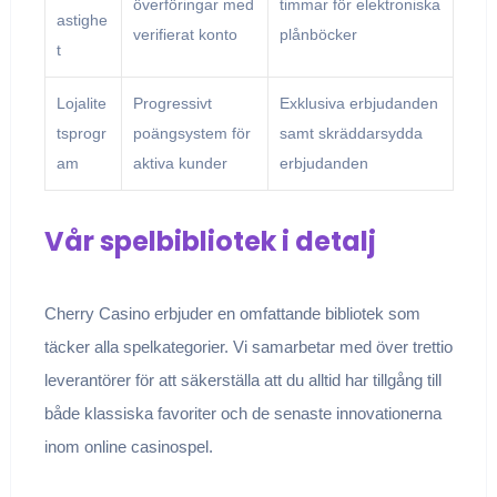
överföringar med
timmar för elektroniska
astighe
verifierat konto
plånböcker
t
Lojalite
Progressivt
Exklusiva erbjudanden
tsprogr
poängsystem för
samt skräddarsydda
am
aktiva kunder
erbjudanden
Vår spelbibliotek i detalj
Cherry Casino erbjuder en omfattande bibliotek som
täcker alla spelkategorier. Vi samarbetar med över trettio
leverantörer för att säkerställa att du alltid har tillgång till
både klassiska favoriter och de senaste innovationerna
inom online casinospel.