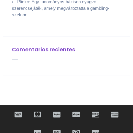
Plinko: Egy tudományos bázison nyugvó
szerencsejáték, amely megváltoztatta a gambling-
szektort
Comentarios recientes