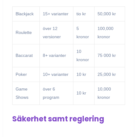
Blackjack
15+ varianter
tio kr
50,000 kr
över 12
5
100,000
Roulette
versioner
kronor
kronor
10
Baccarat
8+ varianter
75 000 kr
kronor
Poker
10+ varianter
10 kr
25,000 kr
Game
över 6
10,000
10 kr
Shows
program
kronor
Säkerhet samt reglering