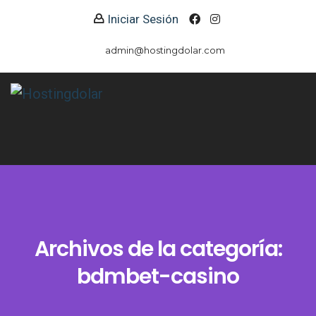
Iniciar Sesión
admin@hostingdolar.com
Archivos de la categoría:
bdmbet-casino