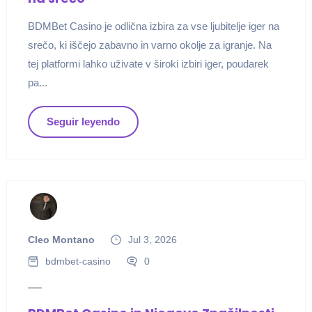
BDMBet Casino je odlična izbira za vse ljubitelje iger na
srečo, ki iščejo zabavno in varno okolje za igranje. Na
tej platformi lahko uživate v široki izbiri iger, poudarek
pa...
Seguir leyendo
Cleo Montano
Jul 3, 2026
bdmbet-casino
0