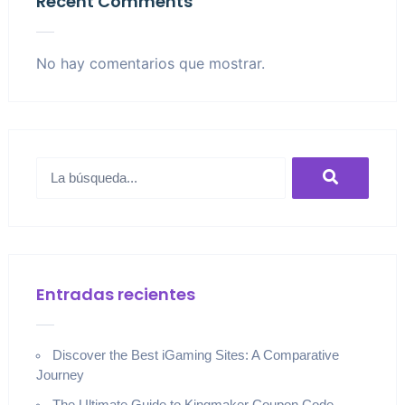
Recent Comments
No hay comentarios que mostrar.
Entradas recientes
Discover the Best iGaming Sites: A Comparative
Journey
The Ultimate Guide to Kingmaker Coupon Code