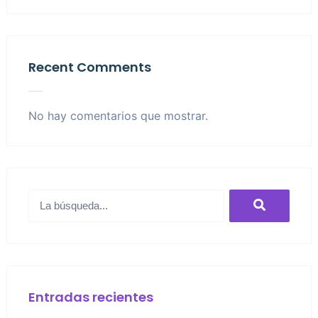
Recent Comments
No hay comentarios que mostrar.
Entradas recientes