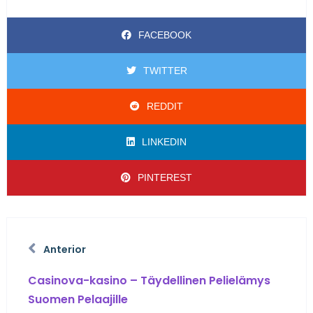
FACEBOOK
TWITTER
REDDIT
LINKEDIN
PINTEREST
Anterior
Casinova-kasino – Täydellinen Pelielämys
Suomen Pelaajille