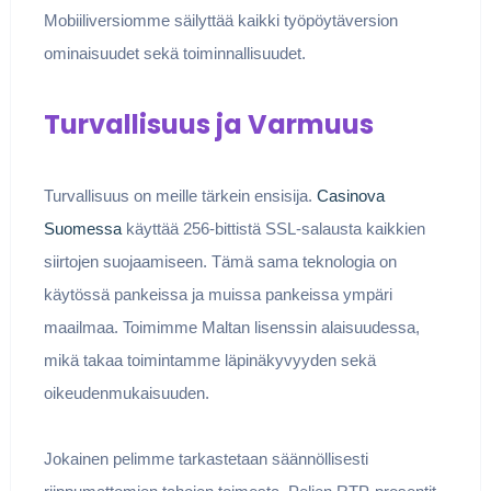
Mobiiliversiomme säilyttää kaikki työpöytäversion
ominaisuudet sekä toiminnallisuudet.
Turvallisuus ja Varmuus
Turvallisuus on meille tärkein ensisija.
Casinova
Suomessa
käyttää 256-bittistä SSL-salausta kaikkien
siirtojen suojaamiseen. Tämä sama teknologia on
käytössä pankeissa ja muissa pankeissa ympäri
maailmaa. Toimimme Maltan lisenssin alaisuudessa,
mikä takaa toimintamme läpinäkyvyyden sekä
oikeudenmukaisuuden.
Jokainen pelimme tarkastetaan säännöllisesti