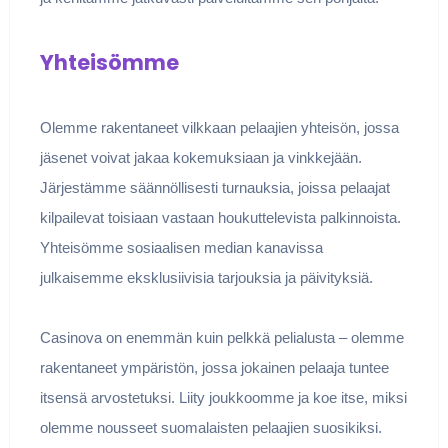
Yhteisömme
Olemme rakentaneet vilkkaan pelaajien yhteisön, jossa
jäsenet voivat jakaa kokemuksiaan ja vinkkejään.
Järjestämme säännöllisesti turnauksia, joissa pelaajat
kilpailevat toisiaan vastaan houkuttelevista palkinnoista.
Yhteisömme sosiaalisen median kanavissa
julkaisemme eksklusiivisia tarjouksia ja päivityksiä.
Casinova on enemmän kuin pelkkä pelialusta – olemme
rakentaneet ympäristön, jossa jokainen pelaaja tuntee
itsensä arvostetuksi. Liity joukkoomme ja koe itse, miksi
olemme nousseet suomalaisten pelaajien suosikiksi.