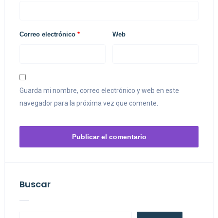
Correo electrónico
*
Web
Guarda mi nombre, correo electrónico y web en este
navegador para la próxima vez que comente.
Buscar