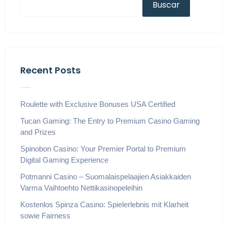
Buscar
Recent Posts
Roulette with Exclusive Bonuses USA Certified
Tucan Gaming: The Entry to Premium Casino Gaming
and Prizes
Spinobon Casino: Your Premier Portal to Premium
Digital Gaming Experience
Potmanni Casino – Suomalaispelaajien Asiakkaiden
Varma Vaihtoehto Nettikasinopeleihin
Kostenlos Spinza Casino: Spielerlebnis mit Klarheit
sowie Fairness