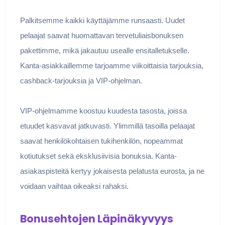
Palkitsemme kaikki käyttäjämme runsaasti. Uudet
pelaajat saavat huomattavan tervetuliaisbonuksen
pakettimme, mikä jakautuu usealle ensitalletukselle.
Kanta-asiakkaillemme tarjoamme viikoittaisia tarjouksia,
cashback-tarjouksia ja VIP-ohjelman.
VIP-ohjelmamme koostuu kuudesta tasosta, joissa
etuudet kasvavat jatkuvasti. Ylimmillä tasoilla pelaajat
saavat henkilökohtaisen tukihenkilön, nopeammat
kotiutukset sekä eksklusiivisia bonuksia. Kanta-
asiakaspisteitä kertyy jokaisesta pelatusta eurosta, ja ne
voidaan vaihtaa oikeaksi rahaksi.
Bonusehtojen Läpinäkyvyys