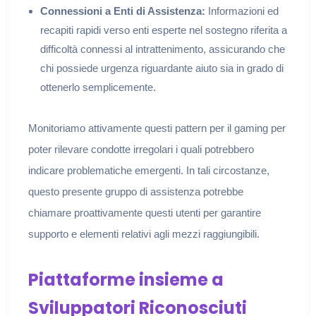
Connessioni a Enti di Assistenza:
Informazioni ed
recapiti rapidi verso enti esperte nel sostegno riferita a
difficoltà connessi al intrattenimento, assicurando che
chi possiede urgenza riguardante aiuto sia in grado di
ottenerlo semplicemente.
Monitoriamo attivamente questi pattern per il gaming per
poter rilevare condotte irregolari i quali potrebbero
indicare problematiche emergenti. In tali circostanze,
questo presente gruppo di assistenza potrebbe
chiamare proattivamente questi utenti per garantire
supporto e elementi relativi agli mezzi raggiungibili.
Piattaforme insieme a
Sviluppatori Riconosciuti