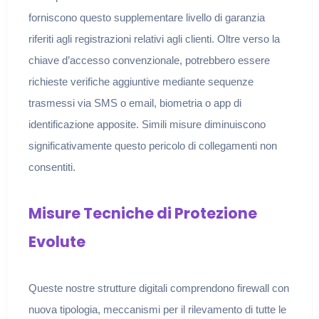
forniscono questo supplementare livello di garanzia
riferiti agli registrazioni relativi agli clienti. Oltre verso la
chiave d’accesso convenzionale, potrebbero essere
richieste verifiche aggiuntive mediante sequenze
trasmessi via SMS o email, biometria o app di
identificazione apposite. Simili misure diminuiscono
significativamente questo pericolo di collegamenti non
consentiti.
Misure Tecniche di Protezione
Evolute
Queste nostre strutture digitali comprendono firewall con
nuova tipologia, meccanismi per il rilevamento di tutte le