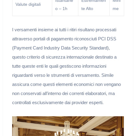
Istantane
Estremamen
Mini
Valute digitali
o – 1h
te Alto
me
I versamenti insieme ai tutti i ritiri risultano processati
attraverso portali di pagamento riconosciuti PCI DSS
(Payment Card Industry Data Security Standard),
questo criterio di sicurezza internazionale destinato a
tutte queste enti le quali gestiscono informazioni
riguardanti verso le strumenti di versamento. Simile
assicura come questi elementi economici non vengano
non conservati all’interno dei correnti elaboratori, ma
controllati esclusivamente dai provider esperti.