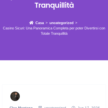
Tranquillità
Casa
uncategorized
Casino Sicuri: Una Panoramica Completa per poter Divertirsi con
Totale Tranquillità
Cleo Montano
uncategorized
Jun 17, 2026