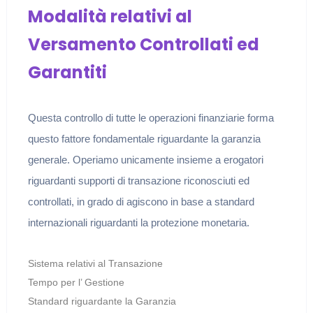
Modalità relativi al
Versamento Controllati ed
Garantiti
Questa controllo di tutte le operazioni finanziarie forma
questo fattore fondamentale riguardante la garanzia
generale. Operiamo unicamente insieme a erogatori
riguardanti supporti di transazione riconosciuti ed
controllati, in grado di agiscono in base a standard
internazionali riguardanti la protezione monetaria.
Sistema relativi al Transazione
Tempo per l’ Gestione
Standard riguardante la Garanzia