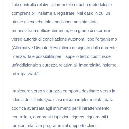
Tale controllo relativi ai lamentele rispetta metodologie
comprensibili insieme a registrate. Nel caso in cui un
utente ritiene che tale condizione non sia stata
amministrata sufficientemente, è in grado di ricorrere
verso autorità di conciliazione autonomi, tipo l’organismo
(Alternative Dispute Resolution) designato dalla corrente
licenza. Tale possibilità per il appello terzo costituisce
un’addizionale sicurezza relativa all’ imparzialità insieme
ad imparzialità.
Impiegare verso sicurezza comporta destinare verso la
fiducia dei clienti. Qualsiasi misura implementata, dalla
codifica avanzata agli strumenti per il intrattenimento
controllato, compresi i ispezioni rigorosi riguardanti i
fornitori relativi a programmi al supporto clienti