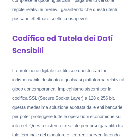
comprese le quote riguardanti i pagamento verso le
regole relativi ai prelievi, garantendo che questi utenti
possano effettuare scelte consapevoli.
Codifica ed Tutela dei Dati
Sensibili
La protezione digitale costituisce questo cardine
indispensabile destinato a qualsiasi piattaforma relativi al
gioco contemporanea. Impieghiamo sistemi per la
codifica SSL (Secure Socket Layer) a 128 o 256 bit,
questa medesima soluzione adottata dalle enti bancarie
per poter proteggere tutte le operazioni economiche su
internet. Questo sistema crea tale percorso garantito tra
tale terminale del giocatore e i correnti server, facendo