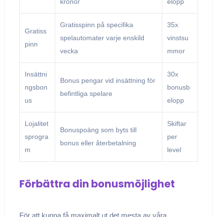
kronor
elopp
Gratisspinn på specifika
35x
Gratiss
spelautomater varje enskild
vinstsu
pinn
vecka
mmor
Insättni
30x
Bonus pengar vid insättning för
ngsbon
bonusb
befintliga spelare
us
elopp
Lojalitet
Skiftar
Bonuspoäng som byts till
sprogra
per
bonus eller återbetalning
m
level
Förbättra din bonusmöjlighet
För att kunna få maximalt ut det mesta av våra