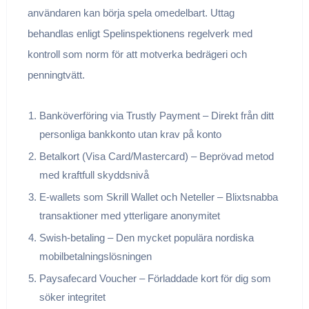
användaren kan börja spela omedelbart. Uttag
behandlas enligt Spelinspektionens regelverk med
kontroll som norm för att motverka bedrägeri och
penningtvätt.
Banköverföring via Trustly Payment – Direkt från ditt
personliga bankkonto utan krav på konto
Betalkort (Visa Card/Mastercard) – Beprövad metod
med kraftfull skyddsnivå
E-wallets som Skrill Wallet och Neteller – Blixtsnabba
transaktioner med ytterligare anonymitet
Swish-betaling – Den mycket populära nordiska
mobilbetalningslösningen
Paysafecard Voucher – Förladdade kort för dig som
söker integritet