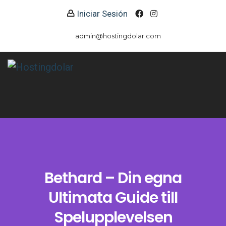
Iniciar Sesión
admin@hostingdolar.com
Bethard – Din egna
Ultimata Guide till
Spelupplevelsen