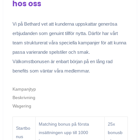
hos oss
Vi på Bethard vet att kunderna uppskattar generösa
erbjudanden som genuint tillför nytta. Därför har vårt
team strukturerat våra speciella kampanjer för att kunna
passa varierande spelstiler och smak.
Välkomstbonusen är enbart början på en lång rad
benefits som väntar våra medlemmar.
Kampanjtyp
Beskrivning
Wagering
Matching bonus på första
25x
Startbo
insättningen upp till 1000
bonusb
nus