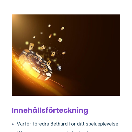
Innehållsförteckning
Varför föredra Bethard för ditt spelupplevelse