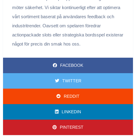
möter säkerhet. Vi siktar kontinuerligt efter att optimera
vårt sortiment baserat på användares feedback och
industritrender. Oavsett om spelaren föredrar
actionpackade slots eller strategiska bordsspel existerar
något för precis din smak hos oss.
FACEBOOK
TWITTER
REDDIT
LINKEDIN
PINTEREST