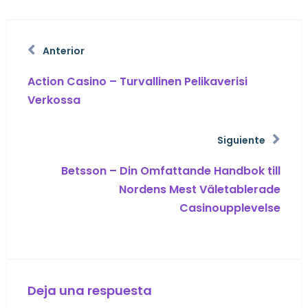
Anterior
Action Casino – Turvallinen Pelikaverisi
Verkossa
Siguiente
Betsson – Din Omfattande Handbok till
Nordens Mest Väletablerade
Casinoupplevelse
Deja una respuesta