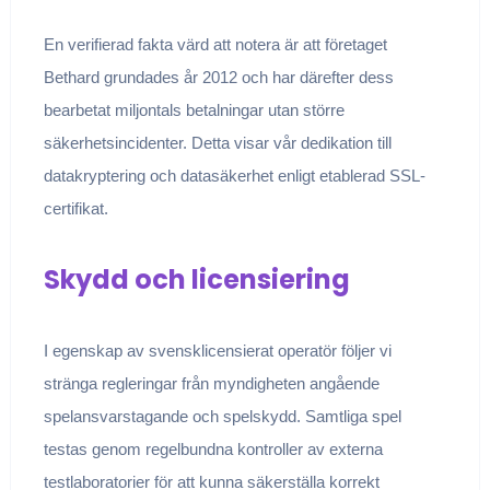
En verifierad fakta värd att notera är att företaget
Bethard grundades år 2012 och har därefter dess
bearbetat miljontals betalningar utan större
säkerhetsincidenter. Detta visar vår dedikation till
datakryptering och datasäkerhet enligt etablerad SSL-
certifikat.
Skydd och licensiering
I egenskap av svensklicensierat operatör följer vi
stränga regleringar från myndigheten angående
spelansvarstagande och spelskydd. Samtliga spel
testas genom regelbundna kontroller av externa
testlaboratorier för att kunna säkerställa korrekt