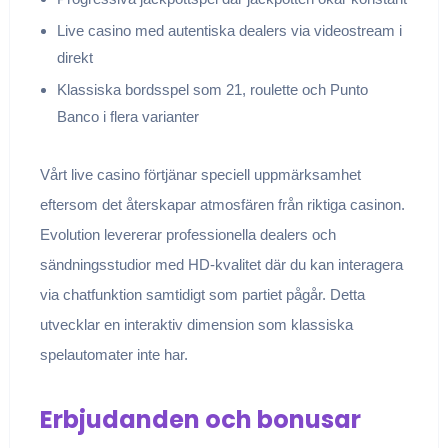
Live casino med autentiska dealers via videostream i
direkt
Klassiska bordsspel som 21, roulette och Punto
Banco i flera varianter
Vårt live casino förtjänar speciell uppmärksamhet
eftersom det återskapar atmosfären från riktiga casinon.
Evolution levererar professionella dealers och
sändningsstudior med HD-kvalitet där du kan interagera
via chatfunktion samtidigt som partiet pågår. Detta
utvecklar en interaktiv dimension som klassiska
spelautomater inte har.
Erbjudanden och bonusar