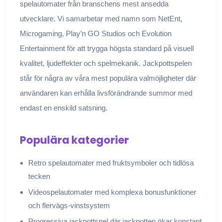
spelautomater från branschens mest ansedda
utvecklare. Vi samarbetar med namn som NetEnt,
Microgaming, Play’n GO Studios och Evolution
Entertainment för att trygga högsta standard på visuell
kvalitet, ljudeffekter och spelmekanik. Jackpottspelen
står för några av våra mest populära valmöjligheter där
användaren kan erhålla livsförändrande summor med
endast en enskild satsning.
Populära kategorier
Retro spelautomater med fruktsymboler och tidlösa
tecken
Videospelautomater med komplexa bonusfunktioner
och flervägs-vinstsystem
Progressiva jackpottspel där jackpotten ökar konstant