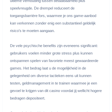
ultieme verhouding tussen betaalbaarheid plus
speelvreugde. De drempel reduceert de
toegangsbarrière fors, waarmee je ons game-aanbod
kan verkennen zonder enig een substantieel geldelijk
risico’s te moeten aangaan.
De vele psychische benefits zijn eveneens significant:
gebruikers voelen minder grote stress plus kunnen
ontspannen spelen van favoriete meest gewaardeerde
games. Het bedrag laat u de mogelijkheid in de
gelegenheid om diverse tactieken eens uit kunnen
testen, geldmanagement in te trainen waarmee je een
gevoel te krijgen van dit casino voordat jij wellicht hogere
bedragen depositeert.