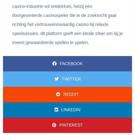
casino-industrie wil ontdekken, hetzij één
doorgewinterde casinospeler die te de zoektocht gaat
richting het vertrouwenswaardig casino bij relaxte
speelsessies, dit platform geeft een ideale sfeer om bij je
meest gewaardeerde spellen te spelen.
FACEBOOK
TWITTER
REDDIT
LINKEDIN
PINTEREST