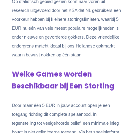
Op statistisch gebied gezien komt naar voren uit
research uitgevoerd door het KSA dat NL gebruikers een
voorkeur hebben bij kleinere stortingslimieten, waarbij 5
EUR nu één van vele meest populaire mogelijkheden is
onder nieuwe en gevorderde gokkers. Deze vriendelijke
ondergrens matcht ideaal bij ons Hollandse gokmarkt
waarin bewust gokken op één staan.
Welke Games worden
Beschikbaar bij Een Storting
Door maar één 5 EUR in jouw account open je een
toegang richting dit complete spelaanbod. In
tegenstelling tot veelgehoorde belief, een minimale inleg
houdt in niet gelimiteerde toegang. Via het speelplatform