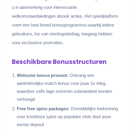
u in aanmerking voor interessante
welkomstaanbiedingen alsook acties. Het speelplatform
voert een heel breed bonusprogramma waarbij iedere
gebruikers, los van stortingsbedrag, toegang hebben
voor exclusieve promoties.
Beschikbare Bonusstructuren
Welcome bonus procent:
Ontvang een
aantrekkelijke match bonus voor jouw 1e inleg,
waardoor zelfs lage sommen substantieel worden
verhoogd
Free free spins packages:
Onmiddelijke toekenning
voor kosteloze spins op populaire slots door jouw
eerste deposit