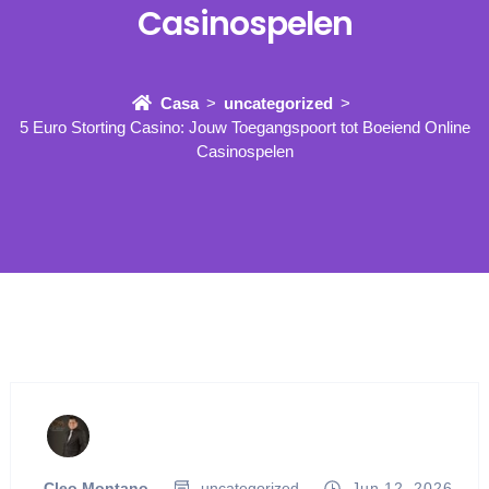
Casinospelen
Casa
uncategorized
5 Euro Storting Casino: Jouw Toegangspoort tot Boeiend Online
Casinospelen
Cleo Montano
uncategorized
Jun 12, 2026