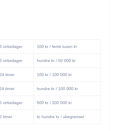
3 virkedager
100 kr / femti tusen kr
3 virkedager
hundre kr / 50 000 kr
24 timer
100 kr / 100 000 kr
24 timer
hundre kr / 100 000 kr
5 virkedager
500 kr / 200 000 kr
2 timer
to hundre kr / ubegrenset