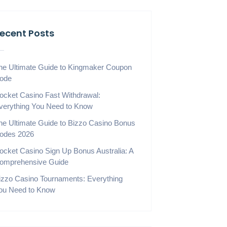
ecent Posts
he Ultimate Guide to Kingmaker Coupon
ode
ocket Casino Fast Withdrawal:
verything You Need to Know
he Ultimate Guide to Bizzo Casino Bonus
odes 2026
ocket Casino Sign Up Bonus Australia: A
omprehensive Guide
izzo Casino Tournaments: Everything
ou Need to Know