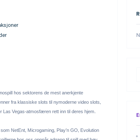
R
aksjoner
der
N
nospill hos sektorens de mest anerkjente
enner fra klassiske slots til nymoderne video slots,
er Las Vegas-atmosfæren rett inn til deres hjem.
E
 som NetEnt, Microgaming, Play’n GO, Evolution
pillerne hos oss oppnår adgang til spill med høy