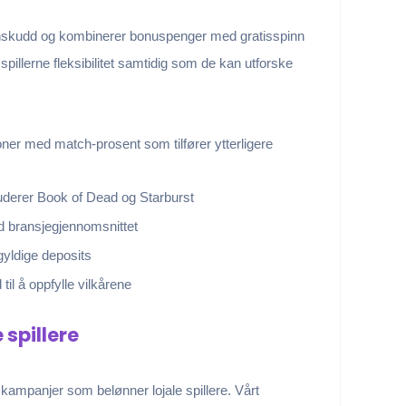
nnskudd og kombinerer bonuspenger med gratisspinn
i spillerne fleksibilitet samtidig som de kan utforske
ner med match-prosent som tilfører ytterligere
luderer Book of Dead og Starburst
ed bransjegjennomsnittet
yldige deposits
til å oppfylle vilkårene
spillere
 kampanjer som belønner lojale spillere. Vårt