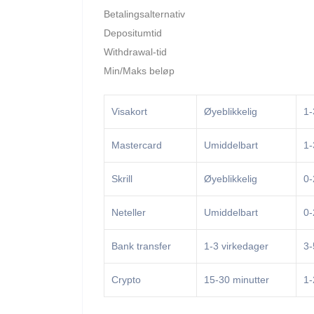
Betalingsalternativ
Depositumtid
Withdrawal-tid
Min/Maks beløp
Visakort
Øyeblikkelig
1-
Mastercard
Umiddelbart
1-
Skrill
Øyeblikkelig
0-
Neteller
Umiddelbart
0-
Bank transfer
1-3 virkedager
3-
Crypto
15-30 minutter
1-