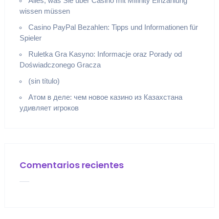
Alles, was Sie über Casino mit Mifinity Einzahlung
wissen müssen
Casino PayPal Bezahlen: Tipps und Informationen für
Spieler
Ruletka Gra Kasyno: Informacje oraz Porady od
Doświadczonego Gracza
(sin título)
Атом в деле: чем новое казино из Казахстана
удивляет игроков
Comentarios recientes