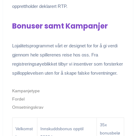
opprettholder deklarert RTP.
Bonuser samt Kampanjer
Lojalitetsprogrammet vårt er designet for for å gi verdi
gjennom hele spillerenes reise hos oss. Fra
registreringsøyeblikket tilbyr vi insentiver som forsterker
spillopplevelsen uten for å skape falske forventninger.
Kampanjetype
Fordel
Omsetningskrav
35x
Velkomst
Innskuddsbonus opptil
bonusbelø