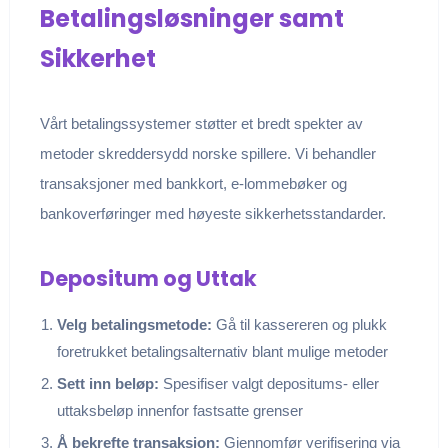
Betalingsløsninger samt
Sikkerhet
Vårt betalingssystemer støtter et bredt spekter av
metoder skreddersydd norske spillere. Vi behandler
transaksjoner med bankkort, e-lommebøker og
bankoverføringer med høyeste sikkerhetsstandarder.
Depositum og Uttak
Velg betalingsmetode:
Gå til kassereren og plukk
foretrukket betalingsalternativ blant mulige metoder
Sett inn beløp:
Spesifiser valgt depositums- eller
uttaksbeløp innenfor fastsatte grenser
Å bekrefte transaksjon:
Gjennomfør verifisering via