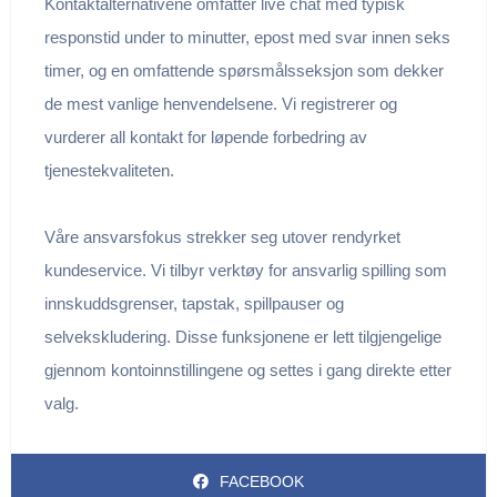
Kontaktalternativene omfatter live chat med typisk
responstid under to minutter, epost med svar innen seks
timer, og en omfattende spørsmålsseksjon som dekker
de mest vanlige henvendelsene. Vi registrerer og
vurderer all kontakt for løpende forbedring av
tjenestekvaliteten.
Våre ansvarsfokus strekker seg utover rendyrket
kundeservice. Vi tilbyr verktøy for ansvarlig spilling som
innskuddsgrenser, tapstak, spillpauser og
selvekskludering. Disse funksjonene er lett tilgjengelige
gjennom kontoinnstillingene og settes i gang direkte etter
valg.
FACEBOOK