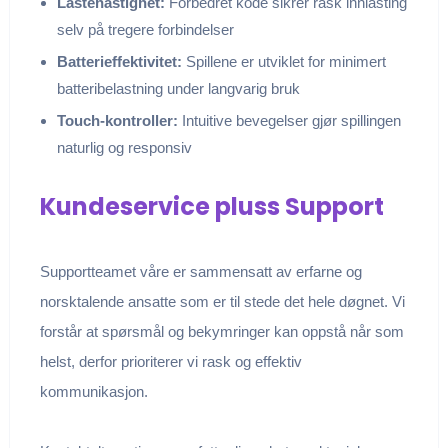
Lastehastighet:
Forbedret kode sikrer rask innlasting
selv på tregere forbindelser
Batterieffektivitet:
Spillene er utviklet for minimert
batteribelastning under langvarig bruk
Touch-kontroller:
Intuitive bevegelser gjør spillingen
naturlig og responsiv
Kundeservice pluss Support
Supportteamet våre er sammensatt av erfarne og
norsktalende ansatte som er til stede det hele døgnet. Vi
forstår at spørsmål og bekymringer kan oppstå når som
helst, derfor prioriterer vi rask og effektiv
kommunikasjon.