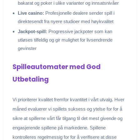
bakarat og poker i ulike varianter og innsatsnivåer
Live casino:
Profesjonelle dealere sender spill i
direktesendt fra nyere studioer med høykvalitet
Jackpot-spill:
Progressive jackpoter som kan
utløses tilfeldig og gir mulighet for livsendrende
gevinster
Spilleautomater med God
Utbetaling
Vi prioriterer kvalitet fremfor kvantitet i vårt utvalg. Hver
måned evaluerer vi spillets suksess og ytelse for for å
sikre at spillerne vårt får tilgang til det mest givende og
engasjerende spillene på markedene. Spillene
kontrolleres regelmessig for for å verifisere at disse