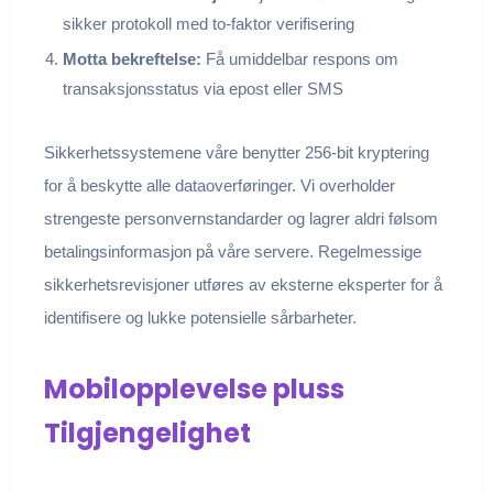
sikker protokoll med to-faktor verifisering
Motta bekreftelse:
Få umiddelbar respons om
transaksjonsstatus via epost eller SMS
Sikkerhetssystemene våre benytter 256-bit kryptering
for å beskytte alle dataoverføringer. Vi overholder
strengeste personvernstandarder og lagrer aldri følsom
betalingsinformasjon på våre servere. Regelmessige
sikkerhetsrevisjoner utføres av eksterne eksperter for å
identifisere og lukke potensielle sårbarheter.
Mobilopplevelse pluss
Tilgjengelighet