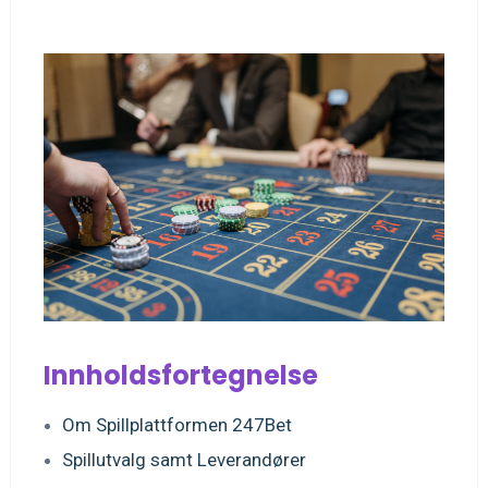
Innholdsfortegnelse
Om Spillplattformen 247Bet
Spillutvalg samt Leverandører